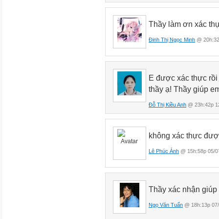
Thầy làm ơn xác thự
Đinh Thị Ngọc Minh
@ 20h:32
E được xác thực rồi
thầy ạ! Thầy giúp e
Đỗ Thị Kiều Anh
@ 23h:42p 1
không xác thực đư
Lê Phúc Ánh
@ 15h:58p 05/0
Thầy xác nhận giúp
Ngọ Văn Tuấn
@ 18h:13p 07/