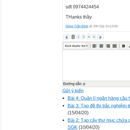
sđt 0974424454
THanks thầy
Dũng Trần Đình
@ 20h:32p 31/12/18
1
2
3
4
5
Kích thước font
Đường dẫn
:
p
Gửi ý kiến
Bài 4: Quản lí ngân hàng câu h
Bài 3: Tạo đề thi trắc nghiệm
(15/04/20)
Bài 2: Tạo cây thư mục chứa 
SGK
(10/04/20)