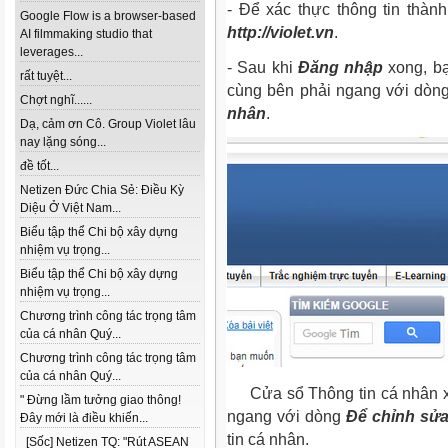
- Để xác thực thông tin thàn
Google Flow is a browser-based
http://violet.vn
.
AI filmmaking studio that
leverages...
-
Sau khi
Đăng nhập
xong, b
rất tuyệt...
cùng bên phải ngang với dò
Chợt nghĩ......
nhân
.
Dạ, cảm ơn Cô. Group Violet lâu
nay lặng sóng...
đề tốt...
Netizen Đức Chia Sẻ: Điều Kỳ
Diệu Ở Việt Nam...
Biểu tập thể Chi bộ xây dựng
nhiệm vụ trọng...
Biểu tập thể Chi bộ xây dựng
nhiệm vụ trọng...
Chương trình công tác trọng tâm
của cá nhân Quý...
Chương trình công tác trọng tâm
của cá nhân Quý...
Cửa sổ Thông tin cá nhân x
" Đừng lầm tưởng giao thông!
ngang với dòng
Để chỉnh sửa 
Đây mới là điều khiến...
tin cá nhân.
[Sốc] Netizen TQ: "Rút ASEAN