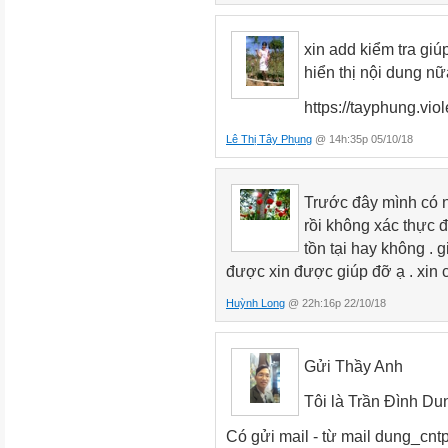
xin add kiểm tra giú
hiển thị nội dung n
https://tayphung.viol
Lê Thị Tây Phụng
@ 14h:35p 05/10/18
Trước đây mình có 
rồi không xác thực 
tồn tại hay không . 
được xin được giúp đỡ ạ . xin
Huỳnh Long
@ 22h:16p 22/10/18
Gửi Thầy Anh
Tôi là Trần Đình Du
Có gửi mail - từ mail dung_cn