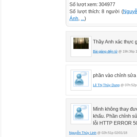
Số lượt xem: 304977
Số lượt thích: 8 người (
Nguyễ
Ánh
,
...
)
Thầy Anh xác thực 
Bài giảng điện tử
@ 19h:36p 1
phần vào chỉnh sửa 
Lê Thị Thùy Dung
@ 07h:52p 
Mình không thay đượ
khẩu. Phần chỉnh sử
lỗi
HTTP ERROR 5
Nguyễn Thùy Linh
@ 02h:51p 02/01/18