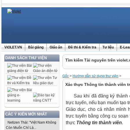
ViOLET.VN
Bài giảng
Giáo án
Đề thi & Kiểm tra
Tư liệu
E-Lea
DANH SÁCH THƯ VIỆN
Tìm kiếm Tài nguyên trên violet.
Gốc
>
Hướng dẫn sử dụng thư viện
>
Xác thực Thông tin thành viên tr
Sau khi đã đăng ký thành cô
trực tuyến, nếu bạn muốn tạo 
Giáo dục, cho cá nhân mình 
CÁC Ý KIẾN MỚI NHẤT
trực tuyến bằng công cụ soạn
thực
Thông tin thành viên
.
Netizen Thái: "Việt Nam Không
Còn Muốn Chỉ Là...