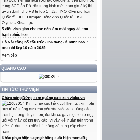
Thầy/Cô, FermatTech (Đối tác Google tại VN) phối hợp
cùng SCO Ấn Độ trân trọng kính mời tham gia 3 kỳ thi
uy tín dành cho HS từ lớp 1 - 12: - IMO: Olympic Toán
Quốc tế. - IEO: Olympic Tiếng Anh Quốc tế. - ISO:
Olympic Khoa học...
5 điều đơn giản cha mẹ nên làm mỗi ngày để con
hạnh phúc hơn
Hà Nội công bố cấu trúc định dạng đề minh họa 7
môn thi lớp 10 năm 2025
Xem tiếp
QUẢNG CÁO
TIN TỨC THƯ VIỆN
Chức năng Dừng xem quảng cáo trên violet.vn
Kính chào các thầy, cô! Hiện tại, kinh phí
duy trì hệ thống dựa chủ yếu vào việc đặt quảng cáo
trên hệ thống. Tuy nhiên, đôi khi có gây một số trở ngại
đối với thầy, cô khi truy cập. Vì vậy, để thuận tiện trong
việc sử dụng thư viện hệ thống đã cung cấp chức
năng...
Khắc phục hiện tượng không xuất hiện menu Bộ