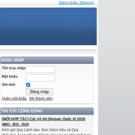
Đăng nhập / Đăng ký
ĐĂNG NHẬP
Tên truy nhập
Mật khẩu
Ghi nhớ
Quên mật khẩu
ĐK thành viên
TIN TỨC CỘNG ĐỒNG
[MỜI HỢP TÁC] Các kỳ thi Olympic Quốc tế 2026
(IMO - IEO - ISO)
Kính gửi Quý Lãnh đạo, Ban Giám hiệu và Quý