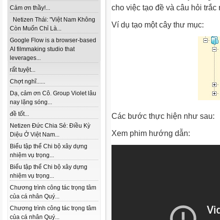
cho việc tạo đề và câu hỏi trắ
Cảm ơn thầy!...
Netizen Thái: "Việt Nam Không
Ví dụ tạo một cây thư mục:
Còn Muốn Chỉ Là...
Google Flow is a browser-based
AI filmmaking studio that
leverages...
rất tuyệt...
Chợt nghĩ......
Dạ, cảm ơn Cô. Group Violet lâu
nay lặng sóng...
đề tốt...
Các bước thực hiện như sau:
Netizen Đức Chia Sẻ: Điều Kỳ
Xem phim hướng dẫn:
Diệu Ở Việt Nam...
Biểu tập thể Chi bộ xây dựng
nhiệm vụ trọng...
Biểu tập thể Chi bộ xây dựng
nhiệm vụ trọng...
Chương trình công tác trọng tâm
của cá nhân Quý...
Chương trình công tác trọng tâm
của cá nhân Quý...