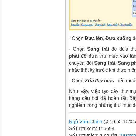
- Chọn
Đưa lên
,
Đưa xuống
để
- Chọn
Sang trái
để đưa th
phải
để đưa thư mục vào làm 
chuyển đổi
Sang trái
,
Sang p
nhắc thật kỹ trước khi thực hiệ
- Chọn
Xóa thư mục
nếu muốn
Như vậy, việc tạo cây thư m
hàng câu hỏi đã hoàn tất. Bâ
nghiệm trong những thư mục 
Ngô Văn Chinh
@ 10:53 10/04
Số lượt xem: 156694
Số lượt thích: 4 người (
Trương