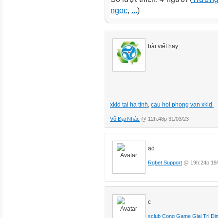
ngọc
,
...
)
bài viết hay
xkld tai ha tinh
,
cau hoi phong van xkld
Võ Đại Nhác
@ 12h:48p 31/03/23
ad
Rgbet Support
@ 19h:24p 19/
c
sclub Cong Game Giai Tri Di