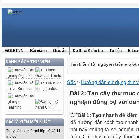
ViOLET.VN
Bài giảng
Giáo án
Đề thi & Kiểm tra
Tư liệu
E-Lea
DANH SÁCH THƯ VIỆN
Tìm kiếm Tài nguyên trên violet.
Gốc
>
Hướng dẫn sử dụng thư v
Bài 2: Tạo cây thư mục 
nghiệm đồng bộ với d
Ở “
Bài 1: Tạo nhanh đề kiểm 
CÁC Ý KIẾN MỚI NHẤT
đã hướng dẫn cách tạo nhanh 
bài này chúng ta sẽ nghiên c
Thầy có bsach1 bài tập 10 và 11
môn. Các thư mục này đồng bộ
mà có...