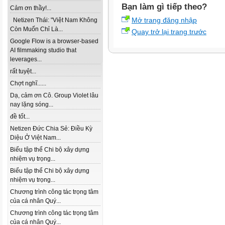
Bạn làm gì tiếp theo?
Cảm ơn thầy!...
Mở trang đăng nhập
Netizen Thái: "Việt Nam Không
Còn Muốn Chỉ Là...
Quay trở lại trang trước
Google Flow is a browser-based
AI filmmaking studio that
leverages...
rất tuyệt...
Chợt nghĩ......
Dạ, cảm ơn Cô. Group Violet lâu
nay lặng sóng...
đề tốt...
Netizen Đức Chia Sẻ: Điều Kỳ
Diệu Ở Việt Nam...
Biểu tập thể Chi bộ xây dựng
nhiệm vụ trọng...
Biểu tập thể Chi bộ xây dựng
nhiệm vụ trọng...
Chương trình công tác trọng tâm
của cá nhân Quý...
Chương trình công tác trọng tâm
của cá nhân Quý...