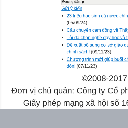
Đường dẫn
:
p
Gửi ý kiến
23 triệu học sinh cả nước chí
(05/09/24)
Câu chuyện cảm động về Thầy
Tôi đã chọn nghề dạy học và 
Đề xuất bổ sung cơ sở giáo d
chính sách!
(09/11/23)
Chương trình mới giúp buổi c
đón!
(07/11/23)
©2008-2017 
Đơn vị chủ quản: Công ty Cổ p
Giấy phép mạng xã hội số 