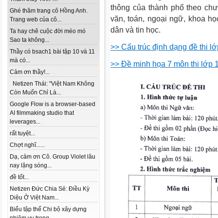
thông của thành phố theo chư
Ghé thăm trang cô Hồng Anh.
văn, toán, ngoại ngữ, khoa học
Trang web của cô...
dân và tin học.
Ta hay chê cuộc đời méo mó
Sao ta không...
>> Cấu trúc định dạng đề thi 
Thầy có bsach1 bài tập 10 và 11
mà có...
>> Đề minh họa 7 môn thi lớp
Cảm ơn thầy!...
Netizen Thái: "Việt Nam Không
Còn Muốn Chỉ Là...
Google Flow is a browser-based
AI filmmaking studio that
leverages...
rất tuyệt...
Chợt nghĩ......
Dạ, cảm ơn Cô. Group Violet lâu
nay lặng sóng...
đề tốt...
Netizen Đức Chia Sẻ: Điều Kỳ
Diệu Ở Việt Nam...
Biểu tập thể Chi bộ xây dựng