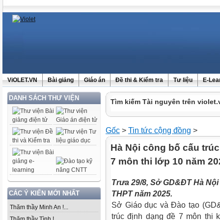
ViOLET.VN
Bài giảng
Giáo án
Đề thi & Kiểm tra
Tư liệu
E-Lea
DANH SÁCH THƯ VIỆN
Tìm kiếm Tài nguyên trên violet.
Gốc
>
Tin tức cộng đồng
>
Hà Nội công bố cấu trú
7 môn thi lớp 10 năm 20
Trưa 29/8, Sở GD&ĐT Hà Nội 
CÁC Ý KIẾN MỚI NHẤT
THPT năm 2025.
Sở Giáo dục và Đào tạo (GD&
Thăm thầy Minh An !...
trúc định dạng đề 7 môn thi k
Thăm thầy Tình !...