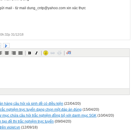
gửi mail - từ mail dung_cntp@yahoo.com xin xác thực
0h:32p 31/12/18
5
ân hàng câu hỏi và sinh đề có điều kiện
(22/04/20)
i trắc nghiệm trực tuyến dạng chọn một đáp án đúng
(15/04/20)
hư mục chứa câu hỏi trắc nghiệm đồng bộ với danh mục SGK
(10/04/20)
 tạo đề thi trắc nghiệm trực tuyến
(09/04/20)
trên violet.vn
(12/09/18)