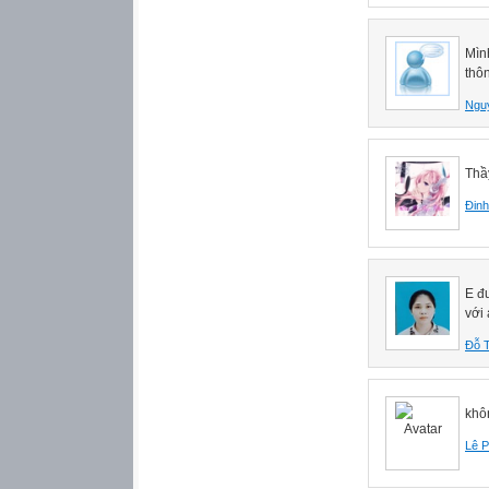
Mìn
thôn
Ngu
Thầ
Đinh
E đ
với 
Đỗ T
khô
Lê 