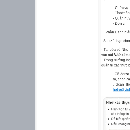
-
Chức vụ
-
Tỉnh/thà
-
Quận hu
-
Đơn vị
Phần Danh hiệu 
- Sau đó, bạn ch
- Tại cửa sổ Nhờ 
vào nút
Nhờ xác 
- Trong trường hợp
quản trị xác thực 
. Gõ
hotro
ra, chọn
Nh
. Scan (h
hotro@viol