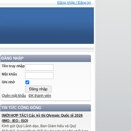
Đăng nhập / Đăng ký
ĐĂNG NHẬP
Tên truy nhập
Mật khẩu
Ghi nhớ
Quên mật khẩu
ĐK thành viên
TIN TỨC CỘNG ĐỒNG
[MỜI HỢP TÁC] Các kỳ thi Olympic Quốc tế 2026
(IMO - IEO - ISO)
Kính gửi Quý Lãnh đạo, Ban Giám hiệu và Quý