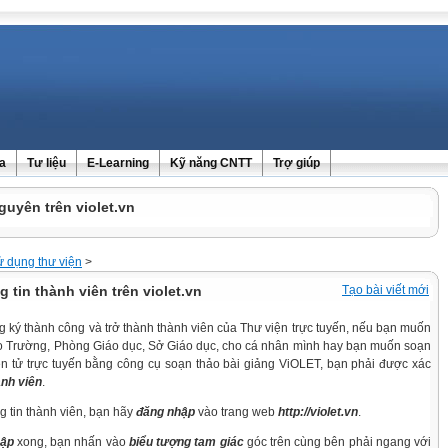
ra
Tư liệu
E-Learning
Kỹ năng CNTT
Trợ giúp
guyên trên violet.vn
 dụng thư viện
>
 tin thành viên trên violet.vn
Tạo bài viết mới
ký thành công và trở thành thành viên của Thư viện trực tuyến, nếu bạn muốn
cho Trường, Phòng Giáo dục, Sở Giáo dục, cho cá nhân mình hay bạn muốn soạn
ện tử trực tuyến bằng công cụ soạn thảo bài giảng ViOLET, bạn phải được xác
ành viên
.
g tin thành viên, bạn hãy
đăng nhập
vào trang web
http://violet.vn
.
hập
xong, bạn nhấn vào
biểu tượng tam giác
góc trên cùng bên phải ngang với