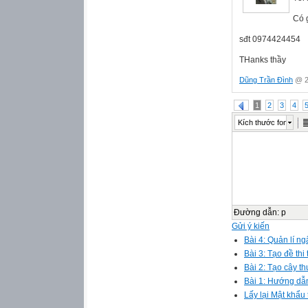
Có 
sđt 0974424454
THanks thầy
Dũng Trần Đình
@ 2
1
2
3
4
Kích thước font
Đường dẫn
:
p
Gửi ý kiến
Bài 4: Quản lí ng
Bài 3: Tạo đề th
Bài 2: Tạo cây t
Bài 1: Hướng dẫn
Lấy lại Mật khẩu 