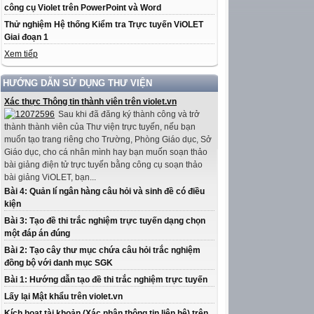
công cụ Violet trên PowerPoint và Word
Thử nghiệm Hệ thống Kiểm tra Trực tuyến ViOLET
Giai đoạn 1
Xem tiếp
HƯỚNG DẪN SỬ DỤNG THƯ VIỆN
Xác thực Thông tin thành viên trên violet.vn
Sau khi đã đăng ký thành công và trở
thành thành viên của Thư viện trực tuyến, nếu bạn
muốn tạo trang riêng cho Trường, Phòng Giáo dục, Sở
Giáo dục, cho cá nhân mình hay bạn muốn soạn thảo
bài giảng điện tử trực tuyến bằng công cụ soạn thảo
bài giảng ViOLET, bạn...
Bài 4: Quản lí ngân hàng câu hỏi và sinh đề có điều
kiện
Bài 3: Tạo đề thi trắc nghiệm trực tuyến dạng chọn
một đáp án đúng
Bài 2: Tạo cây thư mục chứa câu hỏi trắc nghiệm
đồng bộ với danh mục SGK
Bài 1: Hướng dẫn tạo đề thi trắc nghiệm trực tuyến
Lấy lại Mật khẩu trên violet.vn
Kích hoạt tài khoản (Xác nhận thông tin liên hệ) trên