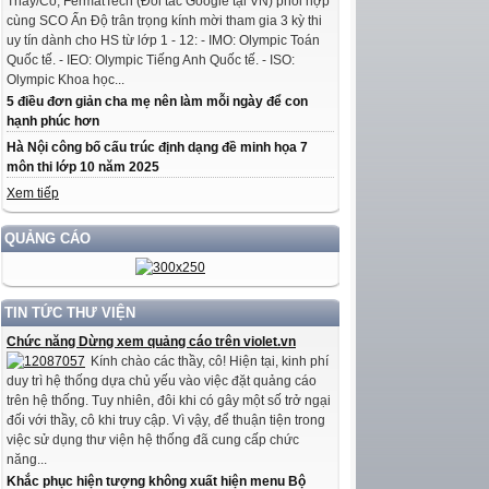
Thầy/Cô, FermatTech (Đối tác Google tại VN) phối hợp
cùng SCO Ấn Độ trân trọng kính mời tham gia 3 kỳ thi
uy tín dành cho HS từ lớp 1 - 12: - IMO: Olympic Toán
Quốc tế. - IEO: Olympic Tiếng Anh Quốc tế. - ISO:
Olympic Khoa học...
5 điều đơn giản cha mẹ nên làm mỗi ngày để con
hạnh phúc hơn
Hà Nội công bố cấu trúc định dạng đề minh họa 7
môn thi lớp 10 năm 2025
Xem tiếp
QUẢNG CÁO
TIN TỨC THƯ VIỆN
Chức năng Dừng xem quảng cáo trên violet.vn
Kính chào các thầy, cô! Hiện tại, kinh phí
duy trì hệ thống dựa chủ yếu vào việc đặt quảng cáo
trên hệ thống. Tuy nhiên, đôi khi có gây một số trở ngại
đối với thầy, cô khi truy cập. Vì vậy, để thuận tiện trong
việc sử dụng thư viện hệ thống đã cung cấp chức
năng...
Khắc phục hiện tượng không xuất hiện menu Bộ