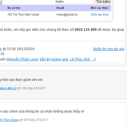
ó khăn, xin hãy gọi điện cho chúng tôi theo số
0919 124 899
để được trợ giúp
h
@ 15:56 18/12/2024
Nhắn tin cho tác giả
870
ười (
Nguyễn Phan Long
,
trần thị hoàng anh
,
Lê Phúc Ánh
,
...
)
y Anh xác thực giùm em với
giảng điện tử
@ 19h:36p 14/12/17
n vào chỉnh sửa thông tin cá nhân không được thầy ơi
hị Thùy Dung
@ 07h:52p 27/12/17