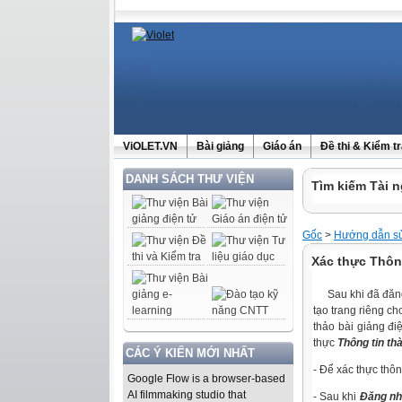
ViOLET.VN
Bài giảng
Giáo án
Đề thi & Kiểm t
DANH SÁCH THƯ VIỆN
Tìm kiếm Tài n
Gốc
>
Hướng dẫn sử
Xác thực Thông
Sau khi đã đăng 
tạo trang riêng 
thảo bài giảng đi
thực
Thông tin th
CÁC Ý KIẾN MỚI NHẤT
- Để xác thực thôn
Google Flow is a browser-based
AI filmmaking studio that
-
Sau khi
Đăng n