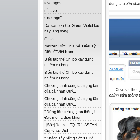
leverages...
dòng chữ
Xin chào
rất tuyệt...
Chợt nghĩ......
Dạ, cảm ơn Cô. Group Violet lâu
nay lặng sóng...
đề tốt...
Netizen Đức Chia Sẻ: Điều Kỳ
Diệu Ở Việt Nam...
Biểu tập thể Chi bộ xây dựng
nhiệm vụ trọng...
Biểu tập thể Chi bộ xây dựng
nhiệm vụ trọng...
Chương trình công tác trọng tâm
Cửa sổ Thông ti
của cá nhân Quý...
chỉnh sửa thông ti
Chương trình công tác trọng tâm
của cá nhân Quý...
" Đừng lầm tưởng giao thông!
Đây mới là điều khiến...
[Sốc] Netizen TQ: "Rút ASEAN
Cup vì sợ Việt...
" Khách Tây Sững Sờ: "Đi Bộ