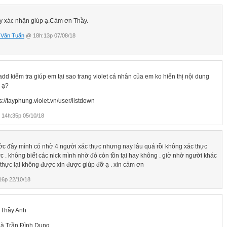
y xác nhận giúp ạ.Cảm ơn Thầy.
 Văn Tuấn
@ 18h:13p 07/08/18
add kiểm tra giúp em tại sao trang violet cá nhân của em ko hiển thị nội dung
 ạ?
s://tayphung.violet.vn/user/listdown
14h:35p 05/10/18
ớc đây mình có nhờ 4 người xác thực nhưng nay lâu quá rồi không xác thực
c . không biết các nick mình nhờ đó còn tồn tại hay không . giờ nhờ người khác
 thực lại không được xin được giúp đỡ ạ . xin cảm ơn
6p 22/10/18
 Thầy Anh
 là Trần Đình Dung