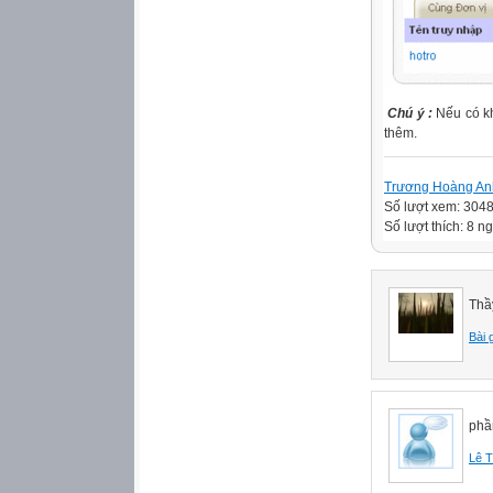
Chú ý :
Nếu có kh
thêm.
Trương Hoàng An
Số lượt xem: 304
Số lượt thích: 8 ng
Thầ
Bài 
phầ
Lê T