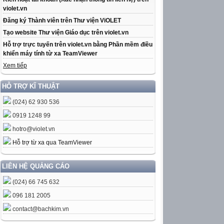
violet.vn
Đăng ký Thành viên trên Thư viện ViOLET
Tạo website Thư viện Giáo dục trên violet.vn
Hỗ trợ trực tuyến trên violet.vn bằng Phần mềm điều
khiển máy tính từ xa TeamViewer
Xem tiếp
HỖ TRỢ KĨ THUẬT
(024) 62 930 536
0919 1248 99
hotro@violet.vn
Hỗ trợ từ xa qua TeamViewer
LIÊN HỆ QUẢNG CÁO
(024) 66 745 632
096 181 2005
contact@bachkim.vn