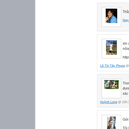
Thầ
Ngọ
xin 
nữa
http
Lê Thị Tây Phụng
@ 
Trư
đươ
xác
Huỳnh Long
@ 22h:1
Gửi
Tôi