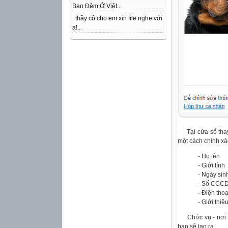
Ban Đêm Ở Việt...
thầy cô cho em xin file nghe với
ạ!...
Tại cửa sổ thay 
một cách chính xá
- Họ tên
- Giới tính
- Ngày sin
- Số CCC
- Điện thoạ
- Giới thiệ
Chức vụ - nơi c
bạn sẽ tạo ra.