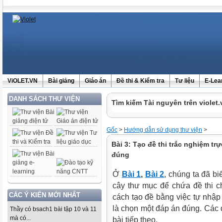
ViOLET.VN
Bài giảng
Giáo án
Đề thi & Kiểm tra
Tư liệu
E-Lea
DANH SÁCH THƯ VIỆN
Tìm kiếm Tài nguyên trên violet.
Gốc
>
Hướng dẫn sử dụng thư viện
>
Bài 3: Tạo đề thi trắc nghiệm t
đúng
Ở
Bài 1
,
Bài 2
, chúng ta đã bi
cây thư mục để chứa đề thi c
CÁC Ý KIẾN MỚI NHẤT
cách tạo đề bằng việc tự nhập
là chọn một đáp án đúng. Các
Thầy có bsach1 bài tập 10 và 11
mà có...
bài tiếp theo.