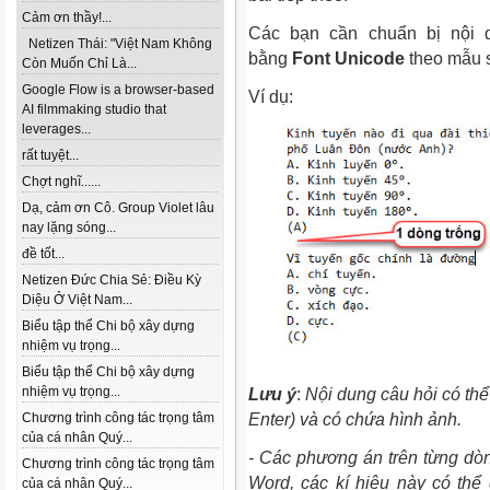
Cảm ơn thầy!...
Các bạn cần chuẩn bị nội 
Netizen Thái: "Việt Nam Không
bằng
Font Unicode
theo mẫu 
Còn Muốn Chỉ Là...
Google Flow is a browser-based
Ví dụ:
AI filmmaking studio that
leverages...
rất tuyệt...
Chợt nghĩ......
Dạ, cảm ơn Cô. Group Violet lâu
nay lặng sóng...
đề tốt...
Netizen Đức Chia Sẻ: Điều Kỳ
Diệu Ở Việt Nam...
Biểu tập thể Chi bộ xây dựng
nhiệm vụ trọng...
Biểu tập thể Chi bộ xây dựng
nhiệm vụ trọng...
Lưu ý
:
Nội dung câu hỏi có th
Chương trình công tác trọng tâm
Enter
) và có chứa hình ảnh.
của cá nhân Quý...
- Các phương án trên từng dòn
Chương trình công tác trọng tâm
Word, các kí hiệu này có th
của cá nhân Quý...