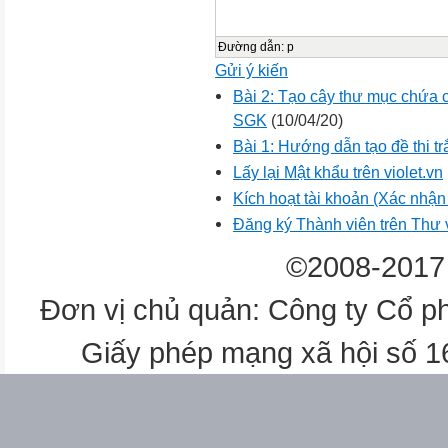
Đường dẫn
:
p
Gửi ý kiến
Bài 2: Tạo cây thư mục chứa 
SGK
(10/04/20)
Bài 1: Hướng dẫn tạo đề thi t
Lấy lại Mật khẩu trên violet.vn
Kích hoạt tài khoản (Xác nhận t
Đăng ký Thành viên trên Thư
©2008-2017 
Đơn vị chủ quản: Công ty Cổ p
Giấy phép mạng xã hội số 