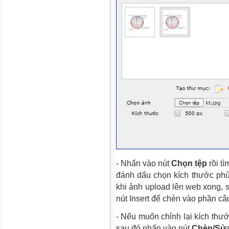
- Nhấn vào nút
Chọn tệp
rồi tì
đánh dấu chọn kích thước phù
khi ảnh upload lên web xong, s
nút Insert để chèn vào phần câu
- Nếu muốn chỉnh lại kích thướ
sau đó nhấn vào nút
Chèn/Sử