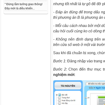
nhưng tốt nhất là tự gõ
để đỡ ph
" Đừng lầm tưởng giao thông!
Đây mới là điều khiến...
- Đáp án đúng để trong dấu ngo
thì phương án B là phương án 
- Mỗi câu cách nhau bởi một dò
câu hỏi cuối cùng ko có dòng t
- Không nên định dạng trên wo
trên cửa sổ web ở một vài trư
Sau khi đã chuẩn bị xong, chún
Bước 1
: Đăng nhập vào trang
Bước 2
: Chọn đến thư mục t
nghiệm mới
: