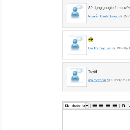
Sử dụng google form sướ
Nguyễn Cảnh Dương
@ 15h:3
Bùi Thị thuỳ Linh
@ 19h:06p 1
Tuyệt
ww mexcom
@ 10h:24p 29/1
Kích thước font