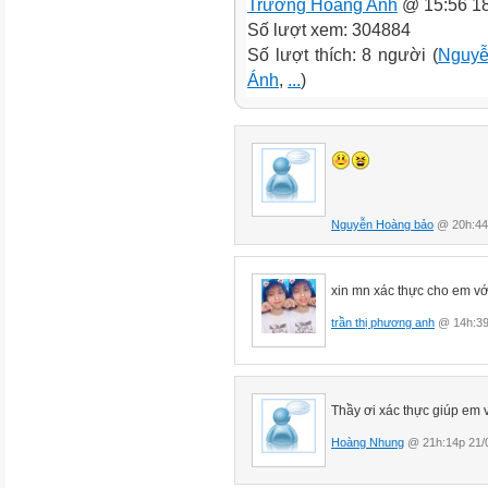
Trương Hoàng Anh
@ 15:56 18
Số lượt xem: 304884
Số lượt thích: 8 người (
Nguyễ
Ánh
,
...
)
Nguyễn Hoàng bảo
@ 20h:44
xin mn xác thực cho em vớ
trần thị phương anh
@ 14h:39
Thầy ơi xác thực giúp em 
Hoàng Nhung
@ 21h:14p 21/