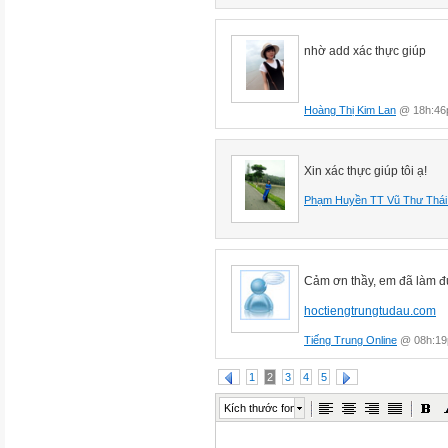
nhờ add xác thực giúp
Hoàng Thị Kim Lan
@ 18h:46p
Xin xác thực giúp tôi ạ!
Phạm Huyền TT Vũ Thư Thái
Cảm ơn thầy, em đã làm đư
hoctiengtrungtudau.com
Tiếng Trung Online
@ 08h:19p
1
2
3
4
5
Kích thước font