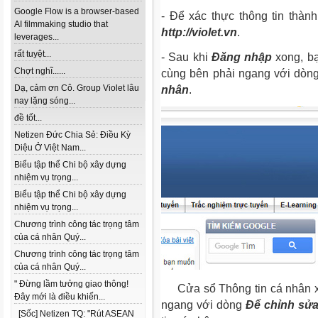
Google Flow is a browser-based
- Để xác thực thông tin thàn
AI filmmaking studio that
http://violet.vn
.
leverages...
rất tuyệt...
-
Sau khi
Đăng nhập
xong, b
Chợt nghĩ......
cùng bên phải ngang với dò
Dạ, cảm ơn Cô. Group Violet lâu
nhân
.
nay lặng sóng...
đề tốt...
Netizen Đức Chia Sẻ: Điều Kỳ
Diệu Ở Việt Nam...
Biểu tập thể Chi bộ xây dựng
nhiệm vụ trọng...
Biểu tập thể Chi bộ xây dựng
nhiệm vụ trọng...
Chương trình công tác trọng tâm
của cá nhân Quý...
Chương trình công tác trọng tâm
của cá nhân Quý...
" Đừng lầm tưởng giao thông!
Cửa sổ Thông tin cá nhân x
Đây mới là điều khiến...
ngang với dòng
Để chỉnh sửa 
[Sốc] Netizen TQ: "Rút ASEAN