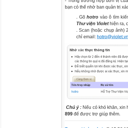
- Trong trường hợp đơn vị của 
bạn có thể nhờ ban quản trị xa
. Gõ
hotro
vào ô tìm ki
Thư viện Violet
hiện ra, 
. Scan (hoặc chụp ảnh) 
chỉ email:
hotro@violet.v
Chú ý :
Nếu có khó khăn, xin h
899
để được trợ giúp thêm.