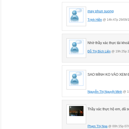
may phun suong
Trịnh Hiền
@ 14h:47p 29/09/
Nhờ thầy xác thực tài kho
Đỗ Thị Bích Liên
@ 19h:25p 2
SAO MÌNH KO VÀO XEM 
Nguyễn Thị Nguyệt Minh
@ 15
Thầy xác thực hộ em, đã s
Phạm Thị Nga
@ 00h:15p 07/