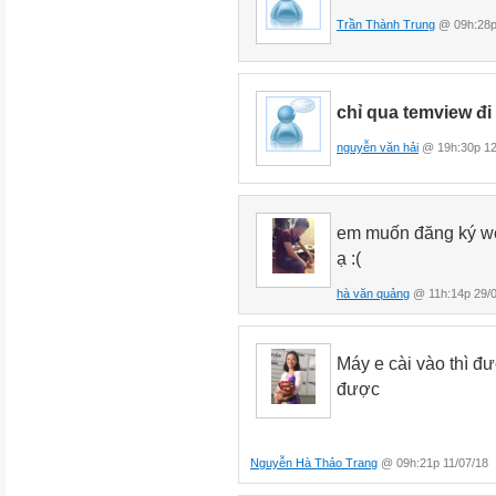
Trần Thành Trung
@ 09h:28p
chỉ qua temview đi
nguyễn văn hải
@ 19h:30p 12
em muốn đăng ký w
ạ :(
hà văn quảng
@ 11h:14p 29/0
Máy e cài vào thì đ
được
Nguyễn Hà Thảo Trang
@ 09h:21p 11/07/18