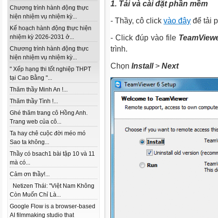
1. Tải và cài đặt phần mềm
Chương trình hành động thực
hiện nhiệm vụ nhiệm kỳ...
- Thầy, cô click
vào đây
để tải 
Kế hoạch hành động thực hiện
nhiệm kỳ 2026-2031 ở...
- Click đúp vào file
TeamViewe
trình.
Chương trình hành động thực
hiện nhiệm vụ nhiệm kỳ...
Chọn
Install
>
Next
" Xếp hạng thi tốt nghiệp THPT
tại Cao Bằng "...
Thăm thầy Minh An !...
Thăm thầy Tình !...
Ghé thăm trang cô Hồng Anh.
Trang web của cô...
Ta hay chê cuộc đời méo mó
Sao ta không...
Thầy có bsach1 bài tập 10 và 11
mà có...
Cảm ơn thầy!...
Netizen Thái: "Việt Nam Không
Còn Muốn Chỉ Là...
Google Flow is a browser-based
AI filmmaking studio that