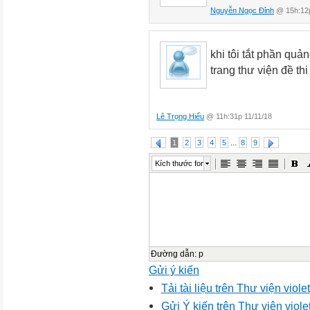
Nguyễn Ngọc Đỉnh
@ 15h:12p
khi tôi tắt phần quả
trang thư viện đề th
Lê Trọng Hiếu
@ 11h:31p 11/11/18
...
1
2
3
4
5
8
9
Kích thước font
Đường dẫn
:
p
Gửi ý kiến
Tải tài liệu trên Thư viện viol
Gửi Ý kiến trên Thư viện viole