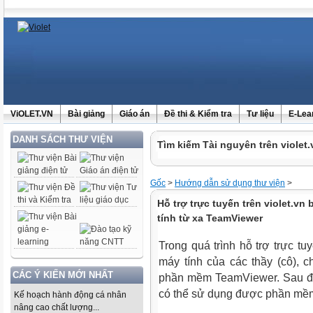
ViOLET.VN
Bài giảng
Giáo án
Đề thi & Kiểm tra
Tư liệu
E-Lea
DANH SÁCH THƯ VIỆN
Tìm kiếm Tài nguyên trên violet.
Gốc
>
Hướng dẫn sử dụng thư viện
>
Hỗ trợ trực tuyến trên violet.v
tính từ xa TeamViewer
Trong quá trình hỗ trợ trực tuy
máy tính của các thầy (cô), c
CÁC Ý KIẾN MỚI NHẤT
phần mềm TeamViewer. Sau đây
có thể sử dụng được phần mề
Kế hoạch hành động cá nhân
nâng cao chất lượng...