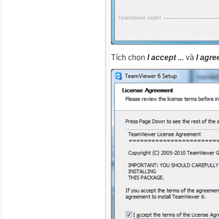
Tích chọn
I accept ...
và
I agree