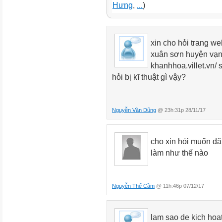
Hưng
,
...
)
xin cho hỏi trang we
xuân sơn huyện vạn 
khanhhoa.villet.vn/
hỏi bị kĩ thuật gì vậy?
Nguyễn Văn Dũng
@ 23h:31p 28/11/17
cho xin hỏi muốn đăn
làm như thế nào
Nguyễn Thế Cầm
@ 11h:46p 07/12/17
lam sao de kich hoa