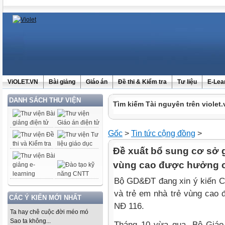
ViOLET.VN
Bài giảng
Giáo án
Đề thi & Kiểm tra
Tư liệu
E-Lea
DANH SÁCH THƯ VIỆN
Tìm kiếm Tài nguyên trên violet.
Gốc
>
Tin tức cộng đồng
>
Đề xuất bổ sung cơ sở g
vùng cao được hưởng c
Bộ GD&ĐT đang xin ý kiến Ch
và trẻ em nhà trẻ vùng cao 
CÁC Ý KIẾN MỚI NHẤT
NĐ 116.
Ta hay chê cuộc đời méo mó
Sao ta không...
Tháng 10 vừa qua, Bộ Giáo