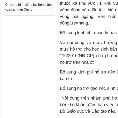
thuộc xã khu vực III, khu v
Chương trình công tác trọng tâm
vùng đồng bào dân tộc thiểu 
của cá nhân Quý...
vùng bãi ngang, ven biể
đồng/trẻ/tháng.
Bổ sung kinh phí quản lý bán t
Về nội dung và mức hưởng 
mức hỗ trợ cho học sinh bán t
116/2016/NĐ-CP) cho phù hợp
hỗ trợ tiền nhà ở;
Bổ sung kinh phí hỗ trợ tiền
bán trú;
Bổ sung hỗ trợ gạo học sinh d
"Nội dung trên nhằm phù hợp
bởi khó khăn, đảm bảo việc họ
Bộ Giáo dục và Đào tạo nêu.