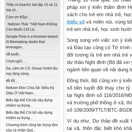
Thầy có bsach1 bài tập 10 và 11
pháp xin ý kiến thẩm định H
mà có...
sách cho trẻ em nhà trẻ, họ
Cảm ơn thầy!...
thiểu số
và miền núi, vùng bã
Netizen Thái: "Việt Nam Không
trẻ em nhà trẻ, học sinh hưở
Còn Muốn Chỉ Là...
Google Flow is a browser-based
Song song với việc xin ý ki
AI filmmaking studio that
và Đào tạo cũng có Tờ trình 
leverages...
đối tượng là trẻ em nhà trẻ 
rất tuyệt...
Chợt nghĩ......
dự thảo Nghị định (Bộ đã xin
Dạ, cảm ơn Cô. Group Violet lâu
ngành liên quan về nội dung t
nay lặng sóng...
Đồng thời, Bộ cũng xin ý kiế
đề tốt...
số tiền tuyệt đối thay cho 
Netizen Đức Chia Sẻ: Điều Kỳ
Diệu Ở Việt Nam...
tại Nghị định số 116/2016/N
Biểu tập thể Chi bộ xây dựng
và trường phổ thông ở xã, thô
nhiệm vụ trọng...
số 109/2009/TTLT/BTC-BGD
Biểu tập thể Chi bộ xây dựng
nhiệm vụ trọng...
Ví dụ như, Dự thảo đề xuất h
Chương trình công tác trọng tâm
tại xã, thôn đặc biệt khó k
của cá nhân Quý...