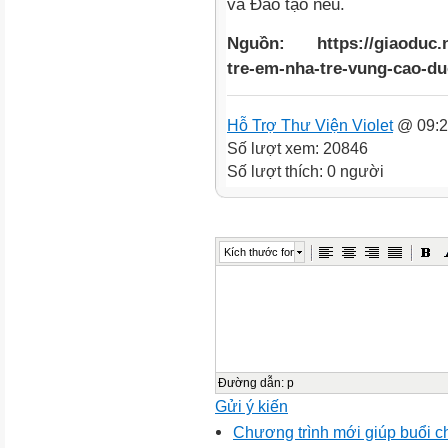
và Đào tạo nêu.
Nguồn: https://giaoduc.ne
tre-em-nha-tre-vung-cao-d
Hỗ Trợ Thư Viện Violet
@ 09:2
Số lượt xem: 20846
Số lượt thích: 0 người
Kích thước font
Đường dẫn
:
p
Gửi ý kiến
Chương trình mới giúp buổi c