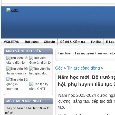
ViOLET.VN
Bài giảng
Giáo án
Đề thi & Kiểm tra
Tư liệu
E-Lea
DANH SÁCH THƯ VIỆN
Tìm kiếm Tài nguyên trên violet.
Gốc
>
Tin tức cộng đồng
>
Năm học mới, Bộ trưở
hội, phụ huynh tiếp tụ
Năm học 2023-2024 được ngàn
CÁC Ý KIẾN MỚI NHẤT
cương, sáng tạo, tiếp tục đổi
tạo.
Thầy có bsach1 bài tập 10 và 11
mà có...