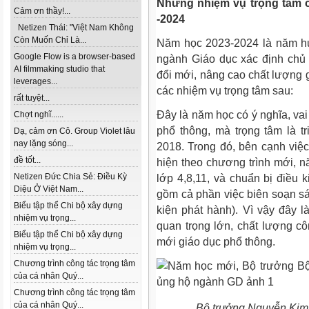
Những nhiệm vụ trọng tâm 
Cảm ơn thầy!...
-2024
Netizen Thái: "Việt Nam Không
Còn Muốn Chỉ Là...
Năm học 2023-2024 là năm h
Google Flow is a browser-based
ngành Giáo dục xác định chủ đ
AI filmmaking studio that
đổi mới, nâng cao chất lượng g
leverages...
các nhiệm vụ trọng tâm sau:
rất tuyệt...
Đây là năm học có ý nghĩa, vai 
Chợt nghĩ......
phổ thông, mà trọng tâm là t
Dạ, cảm ơn Cô. Group Violet lâu
nay lặng sóng...
2018. Trong đó, bên cạnh việc 
đề tốt...
hiện theo chương trình mới, nă
Netizen Đức Chia Sẻ: Điều Kỳ
lớp 4,8,11, và chuẩn bị điều k
Diệu Ở Việt Nam...
gồm cả phần việc biên soạn sá
Biểu tập thể Chi bộ xây dựng
kiện phát hành). Vì vậy đây 
nhiệm vụ trọng...
quan trọng lớn, chất lượng cô
Biểu tập thể Chi bộ xây dựng
mới giáo dục phổ thông.
nhiệm vụ trọng...
Chương trình công tác trọng tâm
của cá nhân Quý...
Chương trình công tác trọng tâm
của cá nhân Quý...
Bộ trưởng Nguyễn Kim 