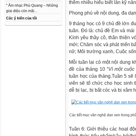
thêm nhiều hiểu biết lẫn kỹ năn
" Âm nhạc Phú Quang – Những
giai điệu còn mãi...
Phong phú về nội dung, đa dạn
Các ý kiến của tôi
9 tháng học có 9 chủ đề lớn đư
tuần. Đó là: chủ đề Em và mái
Kính yêu thầy cô, thân thiện 
mới; Chăm sóc và phát triển bả
nữ; Môi trường xanh, Cuộc số
Mỗi tuần lại có một nội dung 
đề của tháng 10 “
Vì một cuộc
tuần học của tháng.Tuần 5 sẽ l
viên sẽ tổ chức cho học sinh 
dễ bị lạc, bị bắt cóc và bị xâm h
Các tiết mục văn nghệ đan xen trong phầ
Tuần 6: Giới thiệu các hoạt đ
hình thức tiểu phẩm/câu hỏi/bi