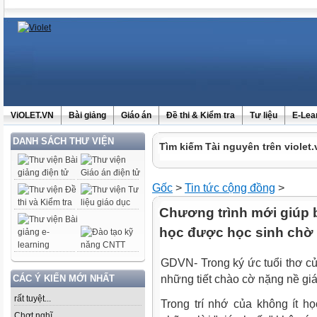
ViOLET.VN
Bài giảng
Giáo án
Đề thi & Kiểm tra
Tư liệu
E-Lea
DANH SÁCH THƯ VIỆN
Tìm kiếm Tài nguyên trên violet.
Gốc
>
Tin tức cộng đồng
>
Chương trình mới giúp b
học được học sinh chờ
GDVN- Trong ký ức tuổi thơ củ
CÁC Ý KIẾN MỚI NHẤT
những tiết chào cờ nặng nề gi
rất tuyệt...
Trong trí nhớ của không ít họ
Chợt nghĩ......