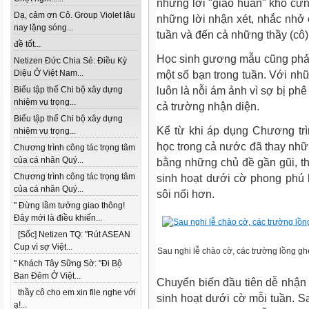
những lời "giáo huấn" khô cứng
Dạ, cảm ơn Cô. Group Violet lâu
những lời nhận xét, nhắc nhở c
nay lặng sóng...
tuần và đến cả những thầy (cô)
đề tốt...
Học sinh gương mẫu cũng phải
Netizen Đức Chia Sẻ: Điều Kỳ
Diệu Ở Việt Nam...
một số bạn trong tuần. Với nhữ
Biểu tập thể Chi bộ xây dựng
luôn là nỗi ám ảnh vì sợ bị phê
nhiệm vụ trọng...
cả trường nhận diện.
Biểu tập thể Chi bộ xây dựng
Kể từ khi áp dụng Chương trì
nhiệm vụ trọng...
học trong cả nước đã thay nhữn
Chương trình công tác trọng tâm
của cá nhân Quý...
bằng những chủ đề gần gũi, th
Chương trình công tác trọng tâm
sinh hoạt dưới cờ phong phú 
của cá nhân Quý...
sôi nổi hơn.
" Đừng lầm tưởng giao thông!
Đây mới là điều khiến...
[Sốc] Netizen TQ: "Rút ASEAN
Cup vì sợ Việt...
Sau nghi lễ chào cờ, các trường lồng gh
" Khách Tây Sững Sờ: "Đi Bộ
Ban Đêm Ở Việt...
Chuyển biến đầu tiên dễ nhận t
thầy cô cho em xin file nghe với
sinh hoạt dưới cờ mỗi tuần. Sa
ạ!...