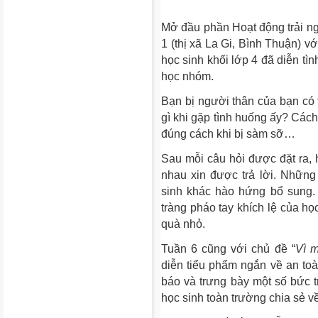
Mở đầu phần Hoạt động trải n
1 (thị xã La Gi, Bình Thuận) vớ
học sinh khối lớp 4 đã diễn t
học nhóm.
Bạn bị người thân của bạn có
gì khi gặp tình huống ấy? Cách
đúng cách khi bị sàm sỡ…
Sau mỗi câu hỏi được đặt ra, 
nhau xin được trả lời. Những
sinh khác hào hứng bổ sung.
tràng pháo tay khích lệ của h
quà nhỏ.
Tuần 6 cũng với chủ đề “
Vì m
diễn tiểu phẩm ngắn về an toàn
báo và trưng bày một số bức t
học sinh toàn trường chia sẻ v