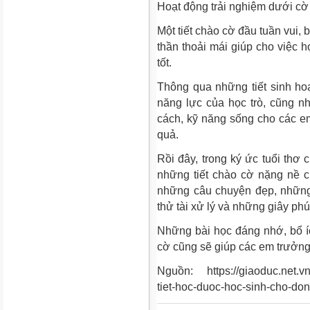
Hoạt động trải nghiệm dưới cờ 
Một tiết chào cờ đầu tuần vui, b
thần thoải mái giúp cho việc h
tốt.
Thông qua những tiết sinh ho
năng lực của học trò, cũng n
cách, kỹ năng sống cho các 
quả.
Rồi đây, trong ký ức tuổi thơ
những tiết chào cờ nặng nề củ
những câu chuyện đẹp, những
thử tài xử lý và những giây phú
Những bài học đáng nhớ, bổ íc
cờ cũng sẽ giúp các em trưởng
Nguồn: https://giaoduc.net.vn
tiet-hoc-duoc-hoc-sinh-cho-do