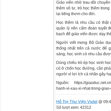
Giáo viên nhờ trau dồi chuyên 
thêm vô tư, trò học thêm trong
lại tiếng thơm cho đời.
Học thêm là nhu cầu có thật 
quản lý nên cấm đoán tuyệt đố
bạch để giáo viên được dạy th
Người viết mong Bộ Giáo dụ
thống nhất trên cả nước để 
sáng, học sinh có nhu cầu đượ
Dùng chiêu trò ép học sinh học
có ở chốn học đường, cần phải 
người vì lợi ích cá nhân gây hạ
Nguồn: https://giaoduc.net.vn/
hanh-vi-xau-xi-nhat-trong-gia
Hỗ Trợ Thư Viện Violet
@ 09:4
Số lượt xem: 42312