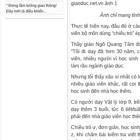
" Đừng lầm tưởng giao thông!
Đây mới là điều khiến...
Ảnh chỉ mang tính
Thực tế hiện nay, đâu đó ở cá
viên bộ môn dùng “chiêu trò” é
Thầy giáo Ngô Quang Tâm đan
“Tôi đi dạy đã hơn 30 năm, 
viên, nhiều người vì học sin
làm rầu ngành giáo dục.
Nhưng tôi thấy xấu xí nhất có l
nhiều giáo viên khác, rất co
học sinh đến nhà học thêm.
Có người dạy Vật lý lớp 9, trê
dạy thêm 3 buổi, tức 6 tiết/
phải đến nhà giáo viên học thê
Chiêu trò ư, đơn giản, học sinh
z, khi chấm bài kiểm tra viết 