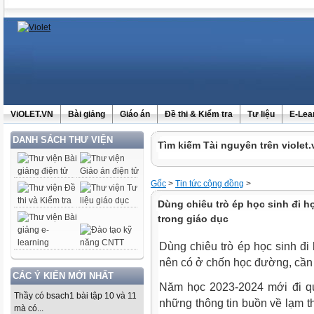
ViOLET.VN
Bài giảng
Giáo án
Đề thi & Kiểm tra
Tư liệu
E-Lea
DANH SÁCH THƯ VIỆN
Tìm kiếm Tài nguyên trên violet.
Gốc
>
Tin tức cộng đồng
>
Dùng chiêu trò ép học sinh đi họ
trong giáo dục
Dùng chiêu trò ép học sinh đi 
nên có ở chốn học đường, cần 
CÁC Ý KIẾN MỚI NHẤT
Năm học 2023-2024 mới đi qu
Thầy có bsach1 bài tập 10 và 11
những thông tin buồn về lạm t
mà có...