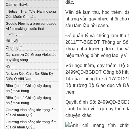
đặc.
Cảm ơn thầy!...
Netizen Thái: "Việt Nam Không
Vấn đề lạm thu, học thêm, d
Còn Muốn Chỉ Là...
nhưng vẫn gây nhức nhối cho dư
Google Flow is a browser-based
sâu làm rầu nồi canh.
AI filmmaking studio that
leverages...
Để quản lý và chống lạm thu 
rất tuyệt...
2011/TT-BGDĐT; Thông tư Số 
Chợt nghĩ......
khoản nhà trường được thu v
Dạ, cảm ơn Cô. Group Violet lâu
hiệu trưởng dính vòng lao lý vì 
nay lặng sóng...
Với học thêm, dạy thêm, Bộ 
đề tốt...
2499/QĐ-BGDĐT Công bố hết hiệ
Netizen Đức Chia Sẻ: Điều Kỳ
14 của Thông tư số 17/2012
Diệu Ở Việt Nam...
Bộ trưởng Bộ Giáo dục và Đà
Biểu tập thể Chi bộ xây dựng
nhiệm vụ trọng...
thêm.
Biểu tập thể Chi bộ xây dựng
Quyết định Số: 2499/QĐ-BGDĐ
nhiệm vụ trọng...
cảnh bị lùa về lớp dạy thêm t
Chương trình công tác trọng tâm
chuyện khác.
của cá nhân Quý...
Chương trình công tác trọng tâm
của cá nhân Quý...