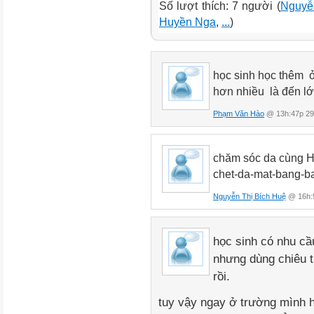
Số lượt thích: 7 người (
Nguyễ
Huyền Nga
,
...
)
học sinh học thêm ở
hơn nhiều là đến lớ
Phạm Văn Hào
@ 13h:47p 29
chăm sóc da cùng Ha
chet-da-mat-bang-b
Nguyễn Thị Bích Huệ
@ 16h:5
học sinh có nhu cầ
nhưng dùng chiêu tr
rồi.
tuy vậy ngay ở trường mình h