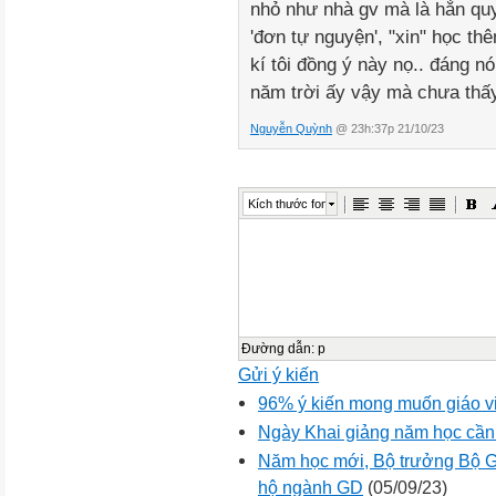
nhỏ như nhà gv mà là hẳn quy 
'đơn tự nguyện', "xin" học th
kí tôi đồng ý này nọ.. đáng n
năm trời ấy vậy mà chưa thấy
Nguyễn Quỳnh
@ 23h:37p 21/10/23
Kích thước font
Đường dẫn
:
p
Gửi ý kiến
96% ý kiến mong muốn giáo v
Ngày Khai giảng năm học cần
Năm học mới, Bộ trưởng Bộ G
hộ ngành GD
(05/09/23)