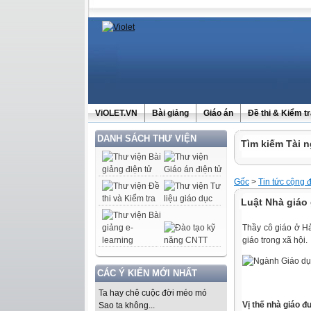
ViOLET.VN
Bài giảng
Giáo án
Đề thi & Kiểm t
DANH SÁCH THƯ VIỆN
Tìm kiếm Tài n
Gốc
>
Tin tức cộng 
Luật Nhà giáo 
Thầy cô giáo ở Hả
giáo trong xã hội.
CÁC Ý KIẾN MỚI NHẤT
Ta hay chê cuộc đời méo mó
Vị thế nhà giáo 
Sao ta không...