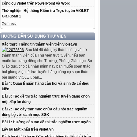
công cụ Violet trên PowerPoint và Word
Thử nghiệm Hệ thống Kiểm tra Trực tuyến ViOLET
Giai đoạn 1
Xem tiếp
HƯỚNG DẪN SỬ DỤNG THƯ VIỆN
Xác thực Thông tin thành viên trên violet.vn
Sau khi đã đăng ký thành công và trở
thành thành viên của Thư viện trực tuyến, nếu bạn
muốn tạo trang riêng cho Trường, Phòng Giáo dục, Sở
Giáo dục, cho cá nhân mình hay bạn muốn soạn thảo
bài giảng điện tử trực tuyến bằng công cụ soạn thảo
bài giảng ViOLET, bạn...
Bài 4: Quản lí ngân hàng câu hỏi và sinh đề có điều
kiện
Bài 3: Tạo đề thi trắc nghiệm trực tuyến dạng chọn
một đáp án đúng
Bài 2: Tạo cây thư mục chứa câu hỏi trắc nghiệm
đồng bộ với danh mục SGK
Bài 1: Hướng dẫn tạo đề thi trắc nghiệm trực tuyến
Lấy lại Mật khẩu trên violet.vn
Kích hoạt tài khoản (Xác nhận thông tin liên hệ) trên