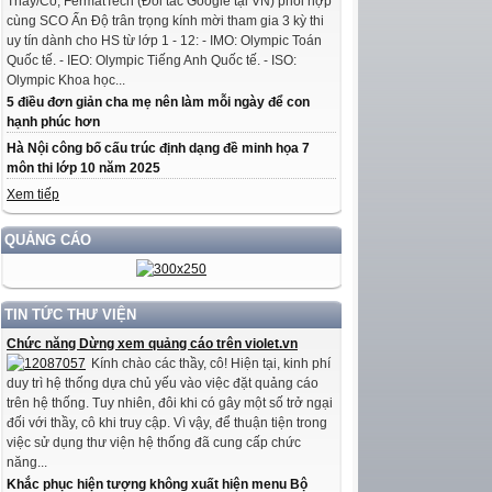
Thầy/Cô, FermatTech (Đối tác Google tại VN) phối hợp
cùng SCO Ấn Độ trân trọng kính mời tham gia 3 kỳ thi
uy tín dành cho HS từ lớp 1 - 12: - IMO: Olympic Toán
Quốc tế. - IEO: Olympic Tiếng Anh Quốc tế. - ISO:
Olympic Khoa học...
5 điều đơn giản cha mẹ nên làm mỗi ngày để con
hạnh phúc hơn
Hà Nội công bố cấu trúc định dạng đề minh họa 7
môn thi lớp 10 năm 2025
Xem tiếp
QUẢNG CÁO
TIN TỨC THƯ VIỆN
Chức năng Dừng xem quảng cáo trên violet.vn
Kính chào các thầy, cô! Hiện tại, kinh phí
duy trì hệ thống dựa chủ yếu vào việc đặt quảng cáo
trên hệ thống. Tuy nhiên, đôi khi có gây một số trở ngại
đối với thầy, cô khi truy cập. Vì vậy, để thuận tiện trong
việc sử dụng thư viện hệ thống đã cung cấp chức
năng...
Khắc phục hiện tượng không xuất hiện menu Bộ