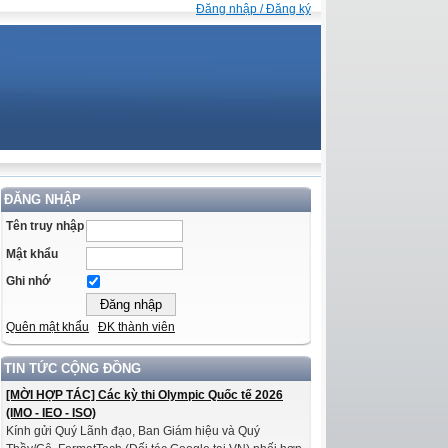
Đăng nhập / Đăng ký
ĐĂNG NHẬP
Tên truy nhập
Mật khẩu
Ghi nhớ
Quên mật khẩu
ĐK thành viên
TIN TỨC CỘNG ĐỒNG
[MỜI HỢP TÁC] Các kỳ thi Olympic Quốc tế 2026
(IMO - IEO - ISO)
Kính gửi Quý Lãnh đạo, Ban Giám hiệu và Quý