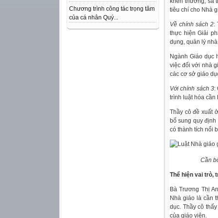
khen thưởng, sa t
Chương trình công tác trọng tâm
tiêu chí cho Nhà g
của cá nhân Quý...
Về chính sách 2
:
thực hiện Giải p
dụng, quản lý nhà
Ngành Giáo dục h
việc đối với nhà g
các cơ sở giáo dụ
Với chính sách 3
:
trình luật hóa cầ
Thầy cô đề xuất ở
bổ sung quy định 
có thành tích nổi b
Cần bổ
Thể hiện vai trò,
Bà Trương Thị A
Nhà giáo là cần 
dục. Thầy cô thấy
của giáo viên.