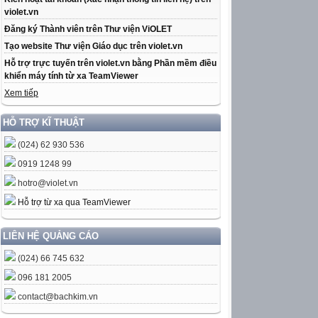
violet.vn
Đăng ký Thành viên trên Thư viện ViOLET
Tạo website Thư viện Giáo dục trên violet.vn
Hỗ trợ trực tuyến trên violet.vn bằng Phần mềm điều
khiển máy tính từ xa TeamViewer
Xem tiếp
HỖ TRỢ KĨ THUẬT
(024) 62 930 536
0919 1248 99
hotro@violet.vn
Hỗ trợ từ xa qua TeamViewer
LIÊN HỆ QUẢNG CÁO
(024) 66 745 632
096 181 2005
contact@bachkim.vn