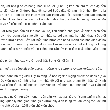
, khi nhà giáo có bằng thạc sĩ trở lên (trình độ trên chuẩn) thì chế độ tiền
o viên cần phải được thay đổi so với trước đây để tránh thiệt thòi. Bởi họ là
học hỏi, luôn có tinh thần ý chí cao trong việc bồi dưỡng nâng cao chuyên
o bản thân. Từ chính sách tốt mới thúc đẩy nhà giáo học tập nâng cao trình độ
p vụ để cống hiến cho ngành giáo dục.
uật Nhà giáo cần cụ thể hóa vai trò, tiêu chuẩn nhà giáo về chính sách tiền
 nay mức lương của giáo viên còn thấp so với các ngành, nghề khác, đặc biệt
trường lương khởi điểm rất thấp. Nhà nước cần nâng lương cho nhà giáo để họ
công tác. Thậm chí, giáo viên được ưu tiên xếp lương cao nhất trong hệ thống
hành chính sự nghiệp và có thêm phụ cấp tùy theo tính chất công việc, theo
T kiểm tra công tác giáo dục tại Trường THCS Lương Khánh Thiện, An Lão.
 ban hành những điều luật rõ ràng để bảo vệ tính mạng sức khỏe danh dự và
áo viên nếu có những hành vi, thái độ bôi nhọ, xúc phạm đến thầy cô. Hình
đe và cũng cần cụ thể hóa các quy định bảo vệ danh dự nhân phẩm và thân thể
 trên không gian mạng.
áo dục huyện An Lão mong muốn cần xem xét lại tiêu chí trong Chính sách 2:
ụng, quản lý nhà giáo. Nhà giáo được quy định là người làm công tác đặc thù
ong chế độ giảm 10% biên chế viên chức.