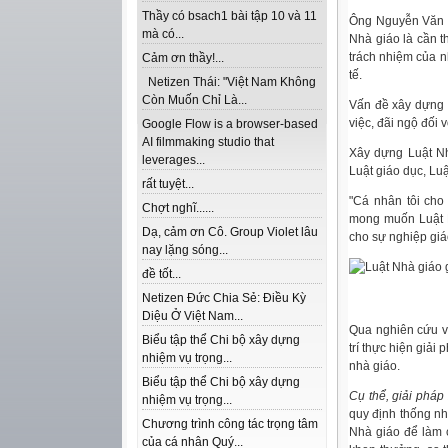
Thầy có bsach1 bài tập 10 và 11
Ông Nguyễn Văn 
mà có...
Nhà giáo là cần th
trách nhiệm của n
Cảm ơn thầy!...
tế.
Netizen Thái: "Việt Nam Không
Còn Muốn Chỉ Là...
Vấn đề xây dựng 
việc, đãi ngộ đối 
Google Flow is a browser-based
AI filmmaking studio that
Xây dựng Luật Nh
leverages...
Luật giáo dục, Luậ
rất tuyệt...
"Cá nhân tôi cho
Chợt nghĩ......
mong muốn Luật N
Dạ, cảm ơn Cô. Group Violet lâu
cho sự nghiệp giá
nay lặng sóng...
đề tốt...
Netizen Đức Chia Sẻ: Điều Kỳ
Diệu Ở Việt Nam...
Qua nghiên cứu v
Biểu tập thể Chi bộ xây dựng
trí thực hiện giải
nhiệm vụ trọng...
nhà giáo.
Biểu tập thể Chi bộ xây dựng
Cụ thể, giải pháp
nhiệm vụ trọng...
quy định thống nh
Chương trình công tác trọng tâm
Nhà giáo để làm c
của cá nhân Quý...