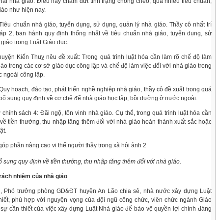
hải nhà giáo. Điều này chấm dứt tình trạng chồng chéo, quá nhiều tiêu chuẩn,
iáo như hiện nay.
 Tiêu chuẩn nhà giáo, tuyển dụng, sử dụng, quản lý nhà giáo. Thầy cô nhất trí
háp 2, ban hành quy định thống nhất về tiêu chuẩn nhà giáo, tuyển dụng, sử
 giáo trong Luật Giáo dục.
uyện Kiến Thuỵ nêu đề xuất: Trong quá trình luật hóa cần làm rõ chế độ làm
iáo trong các cơ sở giáo dục công lập và chế độ làm việc đối với nhà giáo trong
c ngoài công lập.
 Quy hoạch, đào tạo, phát triển nghề nghiệp nhà giáo, thầy cô đề xuất trong quá
n bổ sung quy định về cơ chế để nhà giáo học tập, bồi dưỡng ở nước ngoài.
 chính sách 4: Đãi ngộ, tôn vinh nhà giáo. Cụ thể, trong quá trình luật hóa cần
về tiền thưởng, thu nhập tăng thêm đối với nhà giáo hoàn thành xuất sắc hoặc
ật.
 sung quy định về tiền thưởng, thu nhập tăng thêm đối với nhà giáo.
 trách nhiệm của nhà giáo
n, Phó trưởng phòng GD&ĐT huyện An Lão chia sẻ, nhà nước xây dựng Luật
thiết, phù hợp với nguyện vọng của đội ngũ công chức, viên chức ngành Giáo
 sự cần thiết của việc xây dựng Luật Nhà giáo để bảo vệ quyền lợi chính đáng