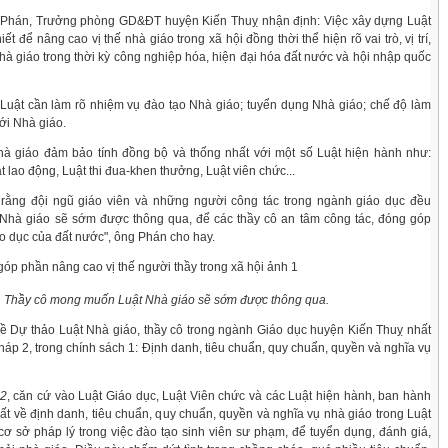
Phán, Trưởng phòng GD&ĐT huyện Kiến Thuỵ nhận định: Việc xây dựng Luật
iết để nâng cao vị thế nhà giáo trong xã hội đồng thời thể hiện rõ vai trò, vị trí,
hà giáo trong thời kỳ công nghiệp hóa, hiện đại hóa đất nước và hội nhập quốc
Luật cần làm rõ nhiệm vụ đào tạo Nhà giáo; tuyển dụng Nhà giáo; chế độ làm
với Nhà giáo.
à giáo đảm bảo tính đồng bộ và thống nhất với một số Luật hiện hành như:
t lao động, Luật thi đua-khen thưởng, Luật viên chức...
 rằng đội ngũ giáo viên và những người công tác trong ngành giáo dục đều
hà giáo sẽ sớm được thông qua, để các thầy cô an tâm công tác, đóng góp
o dục của đất nước", ông Phán cho hay.
Thầy cô mong muốn Luật Nhà giáo sẽ sớm được thông qua.
ề Dự thảo Luật Nhà giáo, thầy cô trong ngành Giáo dục huyện Kiến Thuỵ nhất
 pháp 2, trong chính sách 1: Định danh, tiêu chuẩn, quy chuẩn, quyền và nghĩa vụ
 2
, căn cứ vào Luật Giáo dục, Luật Viên chức và các Luật hiện hành, ban hành
ất về định danh, tiêu chuẩn, quy chuẩn, quyền và nghĩa vụ nhà giáo trong Luật
ơ sở pháp lý trong việc đào tạo sinh viên sư phạm, để tuyển dụng, đánh giá,