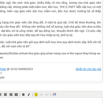
 Đãi ngộ, tôn vinh nhà giáo, nhiều thầy cô cho rằng, lương của nhà giáo nên
bằng cấp, không phân biệt mầm non, tiểu học, THCS,THPT. Mỗi cấp học có một
riêng, hiện nay giáo viên bậc học mầm non, tiểu học được hưởng hệ số thấp
g hạng cho giáo viên cần thay đổi, 9 năm là quá dài. Chế độ khen thưởng, tôn
giáo cần thay đổi : Không nên khống chế số lượng, luật nhà giáo nên đưa ra tiêu
cô đạt tiêu chí là công nhận, để tạo động lực, khuyến khích đội ngũ. Có phụ cấp
i các giáo viên trực tiếp dạy trẻ hòa nhập tự kỷ, phổ tự kỷ.
iệc, luật nhà giáo nên giữ quy định tuổi hưu như quy định trước đây. Đối với nữ
, đối với nam nên là 60".
aoducthoidai.vn/luat-nha-giao-gop-phan-nang-cao-vi-the-nguoi-thay-trong-xa-
tml
iolet
@ 10:52 04/09/2023
Nhắn tin cho tác giả
87
gười