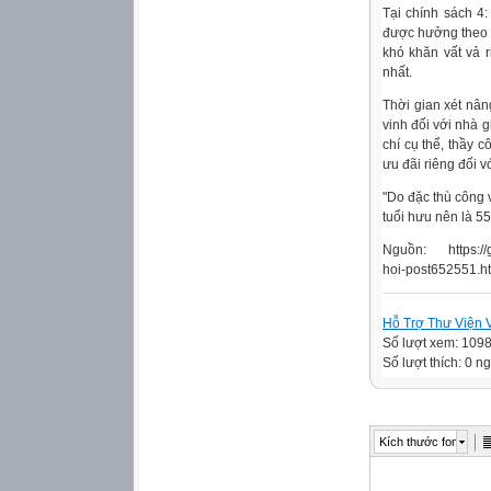
Tại chính sách 4:
được hưởng theo 
khó khăn vất vả 
nhất.
Thời gian xét nân
vinh đối với nhà 
chí cụ thể, thầy 
ưu đãi riêng đối vớ
"Do đặc thù công v
tuổi hưu nên là 55
Nguồn: https://gi
hoi-post652551.h
Hỗ Trợ Thư Viện V
Số lượt xem: 109
Số lượt thích: 0 n
Kích thước font