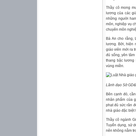
Thầy cô mong muốn
lương của các giá
những người ham 
môn, nghiệp vụ ch
chuyên môn nghiệ
Bà An cho rằng, L
lương. Bởi, hiện
giáo viên mới ra 
đủ sống, yên tâm 
thang bậc lương 
vùng miền.
Lãnh đạo Sở GD&Đ
Bên cạnh đó, cần
nhân phẩm của gi
phạt đủ sức răn 
nhà giáo đặc biệt
Thầy cô ngành Gi
Tuyển dụng, sử d
nên không nằm tr