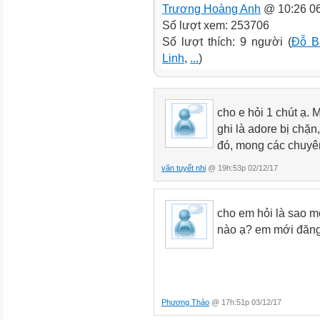
Trương Hoàng Anh
@ 10:26 06
Số lượt xem: 253706
Số lượt thích: 9 người (
Đỗ B
Linh
,
...
)
cho e hỏi 1 chút ạ. 
ghi là adore bị chặn
đó, mong các chuyên
văn tuyết nhi
@ 19h:53p 02/12/17
cho em hỏi là sao mỗi
nào ạ? em mới đăng 
Phương Thảo
@ 17h:51p 03/12/17