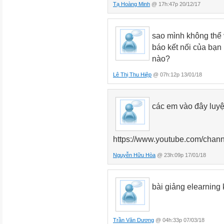
Tạ Hoàng Minh
@ 17h:47p 20/12/17
sao mình không thể v
báo kết nối của bạn 
nào?
Lê Thị Thu Hiệp
@ 07h:12p 13/01/18
các em vào đây luyện
https://www.youtube.com/ch
Nguyễn Hữu Hòa
@ 23h:09p 17/01/18
bài giảng elearning
Trần Văn Dương
@ 04h:33p 07/03/18