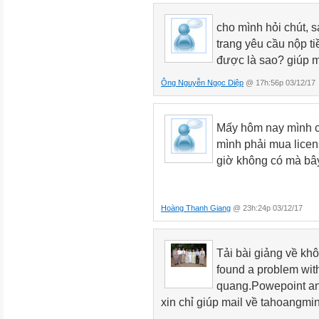
cho mình hỏi chút, 
trang yêu cầu nộp t
được là sao? giúp mìn
Ông Nguyễn Ngọc Diệp
@ 17h:56p 03/12/17
Mấy hôm nay mình cũ
mình phải mua licen
giờ không có mà bâ
Hoàng Thanh Giang
@ 23h:24p 03/12/17
Tải bài giảng về kh
found a problem wit
quang.Powepoint an a
xin chỉ giúp mail về tahoangm