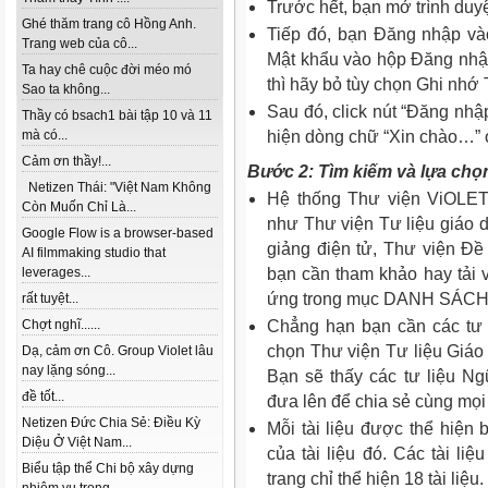
Trước hết, bạn mở trình duyệt
Ghé thăm trang cô Hồng Anh.
Tiếp đó, bạn Đăng nhập và
Trang web của cô...
Mật khẩu vào hộp Đăng nhậ
Ta hay chê cuộc đời méo mó
thì hãy bỏ tùy chọn Ghi nhớ 
Sao ta không...
Sau đó, click nút “Đăng nhậ
Thầy có bsach1 bài tập 10 và 11
mà có...
hiện dòng chữ “Xin chào…” ở
Cảm ơn thầy!...
Bước 2: Tìm kiếm và lựa chọn
Netizen Thái: "Việt Nam Không
Hệ thống Thư viện ViOLET
Còn Muốn Chỉ Là...
như Thư viện Tư liệu giáo d
Google Flow is a browser-based
giảng điện tử, Thư viện Đề 
AI filmmaking studio that
leverages...
bạn cần tham khảo hay tải 
ứng trong mục DANH SÁCH
rất tuyệt...
Chợt nghĩ......
Chẳng hạn bạn cần các tư 
chọn Thư viện Tư liệu Giáo
Dạ, cảm ơn Cô. Group Violet lâu
nay lặng sóng...
Bạn sẽ thấy các tư liệu N
đề tốt...
đưa lên để chia sẻ cùng mọi
Netizen Đức Chia Sẻ: Điều Kỳ
Mỗi tài liệu được thể hiện 
Diệu Ở Việt Nam...
của tài liệu đó. Các tài l
Biểu tập thể Chi bộ xây dựng
trang chỉ thể hiện 18 tài liệu.