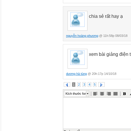
chia sẻ rất hay ạ
nguyễn hoàng phương
@ 11h:58p 08/03/18
xem bài giảng điện 
dương hà tùng
@ 20h:17p 14/10/18
1
2
3
4
5
Kích thước font