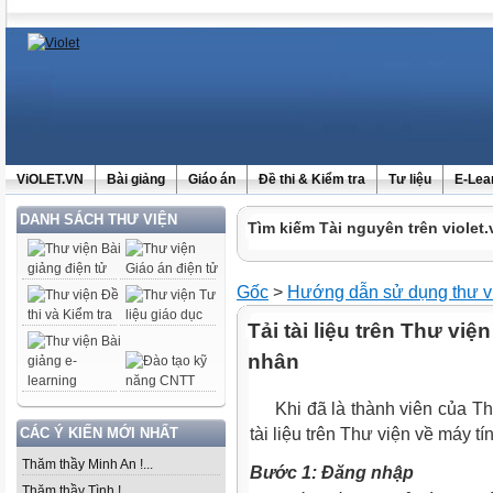
ViOLET.VN
Bài giảng
Giáo án
Đề thi & Kiểm tra
Tư liệu
E-Lea
DANH SÁCH THƯ VIỆN
Tìm kiếm Tài nguyên trên violet.
Gốc
>
Hướng dẫn sử dụng thư v
Tải tài liệu trên Thư việ
nhân
Khi đã là thành viên của Thư
CÁC Ý KIẾN MỚI NHẤT
tài liệu trên Thư viện về máy 
Thăm thầy Minh An !...
Bước 1: Đăng nhập
Thăm thầy Tình !...