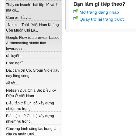
Bạn làm gì tiếp theo?
Thầy có bsach1 bài tập 10 và 11
mà có...
Mở trang đăng nhập
Cảm ơn thầy!...
Quay trở lại trang trước
Netizen Thái: "Việt Nam Không
Còn Muốn Chỉ Là...
Google Flow is a browser-based
AI filmmaking studio that
leverages...
rất tuyệt...
Chợt nghĩ......
Dạ, cảm ơn Cô. Group Violet lâu
nay lặng sóng...
đề tốt...
Netizen Đức Chia Sẻ: Điều Kỳ
Diệu Ở Việt Nam...
Biểu tập thể Chi bộ xây dựng
nhiệm vụ trọng...
Biểu tập thể Chi bộ xây dựng
nhiệm vụ trọng...
Chương trình công tác trọng tâm
của cá nhân Quý...