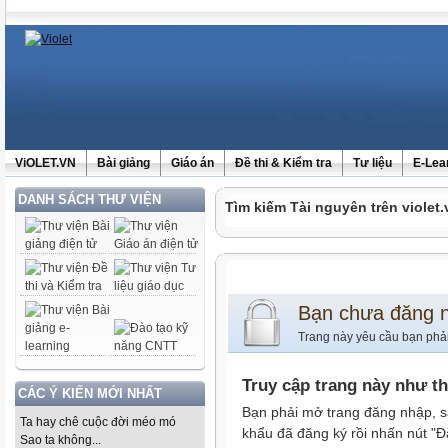
ViOLET.VN
Bài giảng
Giáo án
Đề thi & Kiểm tra
Tư liệu
E-Lea
DANH SÁCH THƯ VIỆN
Tìm kiếm Tài nguyên trên violet.
Bạn chưa đăng 
Trang này yêu cầu bạn phả
Truy cập trang này như t
CÁC Ý KIẾN MỚI NHẤT
Bạn phải mở trang đăng nhập, s
Ta hay chê cuộc đời méo mó
khẩu đã đăng ký rồi nhấn nút "Đ
Sao ta không...