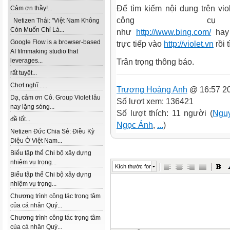
Để tìm kiếm nội dung trên viol
Cảm ơn thầy!...
công c
Netizen Thái: "Việt Nam Không
Còn Muốn Chỉ Là...
như
http://www.bing.com/
ha
Google Flow is a browser-based
trực tiếp vào
http://violet.vn
rồi
AI filmmaking studio that
leverages...
Trân trọng thông báo.
rất tuyệt...
Chợt nghĩ......
Trương Hoàng Anh
@ 16:57 20
Dạ, cảm ơn Cô. Group Violet lâu
Số lượt xem: 136421
nay lặng sóng...
Số lượt thích: 11 người (
Ngu
đề tốt...
Ngọc Ánh
,
...
)
Netizen Đức Chia Sẻ: Điều Kỳ
Diệu Ở Việt Nam...
Biểu tập thể Chi bộ xây dựng
nhiệm vụ trọng...
Kích thước font
Biểu tập thể Chi bộ xây dựng
nhiệm vụ trọng...
Chương trình công tác trọng tâm
của cá nhân Quý...
Chương trình công tác trọng tâm
của cá nhân Quý...