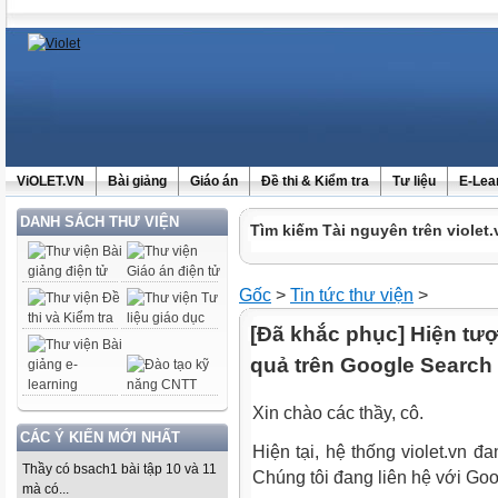
ViOLET.VN
Bài giảng
Giáo án
Đề thi & Kiểm tra
Tư liệu
E-Lea
DANH SÁCH THƯ VIỆN
Tìm kiếm Tài nguyên trên violet.
Gốc
>
Tin tức thư viện
>
[Đã khắc phục] Hiện tượ
quả trên Google Search
Xin chào các thầy, cô.
CÁC Ý KIẾN MỚI NHẤT
Hiện tại, hệ thống violet.vn đ
Thầy có bsach1 bài tập 10 và 11
Chúng tôi đang liên hệ với Goo
mà có...