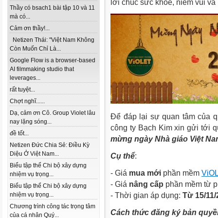
lời chúc sức khỏe, niềm vui và
Thầy có bsach1 bài tập 10 và 11
mà có...
Cảm ơn thầy!...
Netizen Thái: "Việt Nam Không
Còn Muốn Chỉ Là...
Google Flow is a browser-based
AI filmmaking studio that
leverages...
rất tuyệt...
Chợt nghĩ......
Dạ, cảm ơn Cô. Group Violet lâu
Để đáp lại sự quan tâm của q
nay lặng sóng...
công ty Bạch Kim xin gửi tới q
đề tốt...
mừng ngày Nhà giáo Việt N
Netizen Đức Chia Sẻ: Điều Kỳ
Diệu Ở Việt Nam...
Cụ thể
:
Biểu tập thể Chi bộ xây dựng
- Giá
mua mới
phần mềm
ViOL
nhiệm vụ trọng...
- Giá
nâng cấp
phần mềm từ p
Biểu tập thể Chi bộ xây dựng
nhiệm vụ trọng...
- Thời gian áp dụng:
Từ 15/11/
Chương trình công tác trọng tâm
Cách thức đăng ký bản quy
của cá nhân Quý...