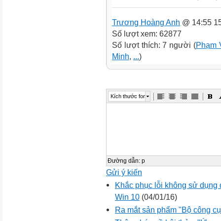
Trương Hoàng Anh
@ 14:55 15
Số lượt xem: 62877
Số lượt thích: 7 người (
Phạm 
Minh
,
...
)
Kích thước font
Đường dẫn
:
p
Gửi ý kiến
Khắc phục lỗi không sử dụng đ
Win 10
(04/01/16)
Ra mắt sản phẩm "Bộ công cụ 