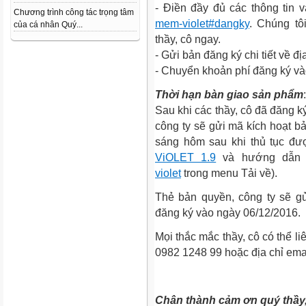
- Điền đầy đủ các thông tin 
Chương trình công tác trọng tâm
mem-violet#dangky
. Chúng tô
của cá nhân Quý...
thầy, cô ngay.
- Gửi bản đăng ký chi tiết về đị
- Chuyển khoản phí đăng ký vào
Thời hạn bàn giao sản phẩm
:
Sau khi các thầy, cô đã đăng k
công ty sẽ gửi mã kích hoạt 
sáng hôm sau khi thủ tục đượ
ViOLET 1.9
và hướng dẫn 
violet
trong menu Tải về).
Thẻ bản quyền, công ty sẽ gử
đăng ký vào ngày 06/12/2016.
Mọi thắc mắc thầy, cô có thể l
0982 1248 99 hoặc địa chỉ emai
Chân thành cảm ơn quý thầy,