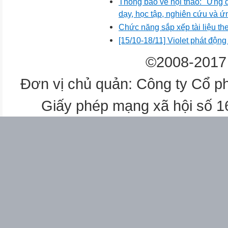
Thông báo về hội thảo: "Ứng 
dạy, học tập, nghiên cứu và 
Chức năng sắp xếp tài liệu th
[15/10-18/11] Violet phát độn
©2008-2017 
Đơn vị chủ quản: Công ty Cổ p
Giấy phép mạng xã hội số 