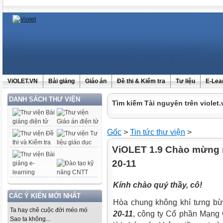
ViOLET.VN
Bài giảng
Giáo án
Đề thi & Kiểm tra
Tư liệu
E-Lea
DANH SÁCH THƯ VIỆN
Tìm kiếm Tài nguyên trên violet.
Gốc
>
Tin tức thư viện
>
ViOLET 1.9 Chào mừng 
20-11
Kính chào quý thầy, cô!
CÁC Ý KIẾN MỚI NHẤT
Hòa chung không khí tưng b
Ta hay chê cuộc đời méo mó
20-11
, công ty Cổ phần Mạng G
Sao ta không...