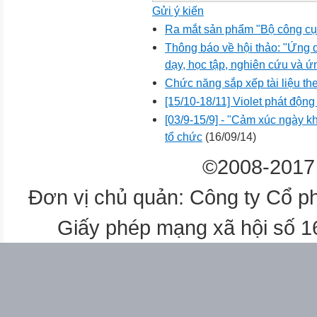
Gửi ý kiến
Ra mắt sản phẩm "Bộ công cụ 
Thông báo về hội thảo: "Ứng 
dạy, học tập, nghiên cứu và 
Chức năng sắp xếp tài liệu th
[15/10-18/11] Violet phát độn
[03/9-15/9] - "Cảm xúc ngày kh
tổ chức
(16/09/14)
©2008-2017 
Đơn vị chủ quản: Công ty Cổ p
Giấy phép mạng xã hội số 