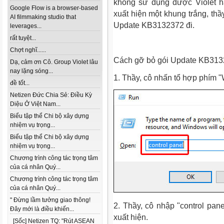
không sử dụng được Violet ha
Google Flow is a browser-based
xuất hiện một khung trắng, thầ
AI filmmaking studio that
Update KB3132372 đi.
leverages...
rất tuyệt...
Chợt nghĩ......
Cách gỡ bỏ gói Update KB313
Dạ, cảm ơn Cô. Group Violet lâu
nay lặng sóng...
1. Thầy, cô nhấn tổ hợp phím 
đề tốt...
Netizen Đức Chia Sẻ: Điều Kỳ
Diệu Ở Việt Nam...
Biểu tập thể Chi bộ xây dựng
nhiệm vụ trọng...
Biểu tập thể Chi bộ xây dựng
nhiệm vụ trọng...
Chương trình công tác trọng tâm
của cá nhân Quý...
Chương trình công tác trọng tâm
của cá nhân Quý...
" Đừng lầm tưởng giao thông!
2. Thầy, cô nhập "control pan
Đây mới là điều khiến...
xuất hiện.
[Sốc] Netizen TQ: "Rút ASEAN