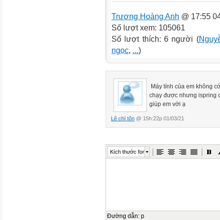
Trương Hoàng Anh
@ 17:55 04
Số lượt xem: 105061
Số lượt thích: 6 người (
Nguyễ
ngọc
,
...
)
Máy tính của em không có 
chạy được nhưng ispring c
giúp em với ạ
Lê chí tôn
@ 15h:22p 01/03/21
Kích thước font
Đường dẫn
:
p