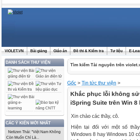
ViOLET.VN
Bài giảng
Giáo án
Đề thi & Kiểm tra
Tư liệu
E-Lea
DANH SÁCH THƯ VIỆN
Tìm kiếm Tài nguyên trên violet.
Gốc
>
Tin tức thư viện
>
Khắc phục lỗi không sử
iSpring Suite trên Win 8
Xin chào các thầy, cô.
CÁC Ý KIẾN MỚI NHẤT
Hiện tại đối với một số thầ
Netizen Thái: "Việt Nam Không
Windows 8 hay Windows 10 có
Còn Muốn Chỉ Là...