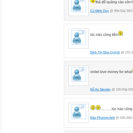
thà để quảng cáo còn 
Cù Minh Duy
@ 05h:52p 30/1
lúc nào cũng tiền
Đinh Thị Như Quỳnh
@ 21h:1
violet love money for what
Đỗ An Slender
@ 22h:03p 03/
.........., lúc nào c
Đào Phương Anh
@ 16h:20p 