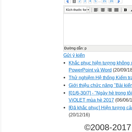
...
1
2
3
4
5
15
16
Kích thước font
Đường dẫn
:
p
Gửi ý kiến
Khắc phục hiện tượng không x
PowerPoint và Word
(20/09/18
Thử nghiệm Hệ thống Kiểm tr
Giới thiệu chức năng "Bài kiểm
[01/6-30/7] - "Ngày hè trong tô
ViOLET mùa hè 2017
(06/06/1
[Đã khắc phục] Hiện tượng cản
(20/12/16)
©2008-2017 