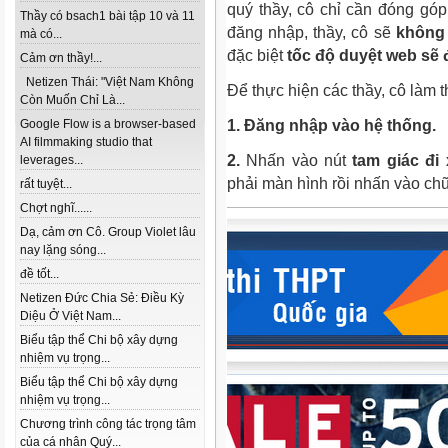
quý thầy, cô chỉ cần đóng góp 
Thầy có bsach1 bài tập 10 và 11
đăng nhập, thầy, cô sẽ
không
mà có...
đặc biệt
tốc độ duyệt web sẽ 
Cảm ơn thầy!...
Netizen Thái: "Việt Nam Không
Để thực hiện các thầy, cô làm
Còn Muốn Chỉ Là...
Google Flow is a browser-based
1. Đăng nhập vào hệ thống.
AI filmmaking studio that
2.
Nhấn vào nút
tam giác đi
leverages...
phải màn hình rồi nhấn vào c
rất tuyệt...
Chợt nghĩ......
Dạ, cảm ơn Cô. Group Violet lâu
nay lặng sóng...
đề tốt...
Netizen Đức Chia Sẻ: Điều Kỳ
Diệu Ở Việt Nam...
Biểu tập thể Chi bộ xây dựng
nhiệm vụ trọng...
Biểu tập thể Chi bộ xây dựng
nhiệm vụ trọng...
Chương trình công tác trọng tâm
của cá nhân Quý...