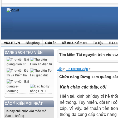
ViOLET.VN
Bài giảng
Giáo án
Đề thi & Kiểm tra
Tư liệu
E-Lea
DANH SÁCH THƯ VIỆN
Tìm kiếm Tài nguyên trên violet.
Gốc
>
Tin tức thư viện
>
Chức năng Dừng xem quảng cáo 
Kính chào các thầy, cô!
Hiện tại, kinh phí duy trì hệ t
hệ thống. Tuy nhiên, đôi khi có 
CÁC Ý KIẾN MỚI NHẤT
cập. Vì vậy, để thuận tiện tr
Ta hay chê cuộc đời méo mó
thống đã cung cấp chức năng
Sao ta không...