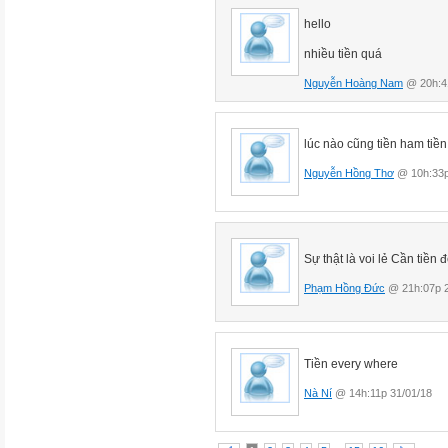
hello
nhiều tiền quá
Nguyễn Hoàng Nam
@ 20h:41
lúc nào cũng tiền ham tiền
Nguyễn Hồng Thơ
@ 10h:33p
Sự thật là voi lẻ Cần tiền
Phạm Hồng Đức
@ 21h:07p 2
Tiền every where
Nà Ní
@ 14h:11p 31/01/18