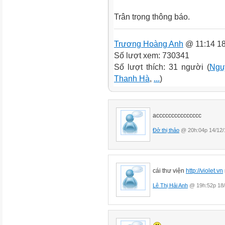
Trân trọng thông báo.
Trương Hoàng Anh
@ 11:14 18
Số lượt xem: 730341
Số lượt thích: 31 người (
Ngu
Thanh Hà
,
...
)
accccccccccccccc
Đở thị thảo
@ 20h:04p 14/12/
cái
thư viện
http://violet.vn
Lê Thị Hải Anh
@ 19h:52p 18/