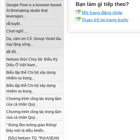
Bạn làm gì tiếp theo?
Google Flow is a browser-based
AI filmmaking studio that
Mở trang đăng nhập
leverages...
Quay trở lại trang trước
rất tuyệt...
Chợt nghĩ......
Dạ, cảm ơn Cô. Group Violet lâu
nay lặng sóng...
đề tốt...
Netizen Đức Chia Sẻ: Điều Kỳ
Diệu Ở Việt Nam...
Biểu tập thể Chi bộ xây dựng
nhiệm vụ trọng...
Biểu tập thể Chi bộ xây dựng
nhiệm vụ trọng...
Chương trình công tác trọng tâm
của cá nhân Quý...
Chương trình công tác trọng tâm
của cá nhân Quý...
" Đừng lầm tưởng giao thông!
Đây mới là điều khiến...
[Sốc] Netizen TQ: "Rút ASEAN