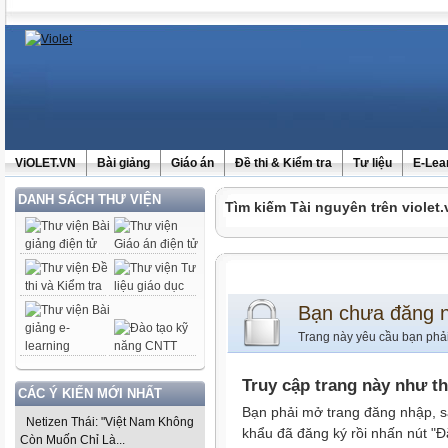
ViOLET.VN
Bài giảng
Giáo án
Đề thi & Kiểm tra
Tư liệu
E-Lea
DANH SÁCH THƯ VIỆN
Tìm kiếm Tài nguyên trên violet.
Bạn chưa đăng 
Trang này yêu cầu bạn phả
Truy cập trang này như t
CÁC Ý KIẾN MỚI NHẤT
Bạn phải mở trang đăng nhập, s
Netizen Thái: "Việt Nam Không
khẩu đã đăng ký rồi nhấn nút "Đ
Còn Muốn Chỉ Là...