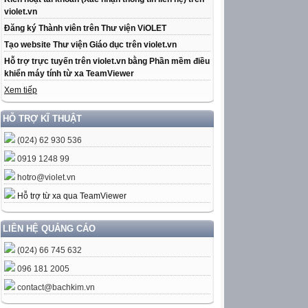
violet.vn
Đăng ký Thành viên trên Thư viện ViOLET
Tạo website Thư viện Giáo dục trên violet.vn
Hỗ trợ trực tuyến trên violet.vn bằng Phần mềm điều
khiển máy tính từ xa TeamViewer
Xem tiếp
HỖ TRỢ KĨ THUẬT
(024) 62 930 536
0919 1248 99
hotro@violet.vn
Hỗ trợ từ xa qua TeamViewer
LIÊN HỆ QUẢNG CÁO
(024) 66 745 632
096 181 2005
contact@bachkim.vn