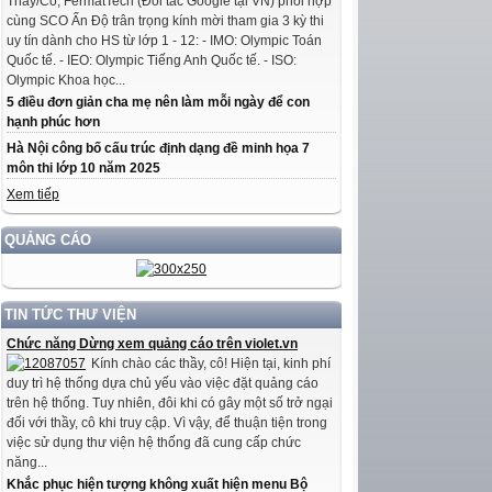
Thầy/Cô, FermatTech (Đối tác Google tại VN) phối hợp
cùng SCO Ấn Độ trân trọng kính mời tham gia 3 kỳ thi
uy tín dành cho HS từ lớp 1 - 12: - IMO: Olympic Toán
Quốc tế. - IEO: Olympic Tiếng Anh Quốc tế. - ISO:
Olympic Khoa học...
5 điều đơn giản cha mẹ nên làm mỗi ngày để con
hạnh phúc hơn
Hà Nội công bố cấu trúc định dạng đề minh họa 7
môn thi lớp 10 năm 2025
Xem tiếp
QUẢNG CÁO
TIN TỨC THƯ VIỆN
Chức năng Dừng xem quảng cáo trên violet.vn
Kính chào các thầy, cô! Hiện tại, kinh phí
duy trì hệ thống dựa chủ yếu vào việc đặt quảng cáo
trên hệ thống. Tuy nhiên, đôi khi có gây một số trở ngại
đối với thầy, cô khi truy cập. Vì vậy, để thuận tiện trong
việc sử dụng thư viện hệ thống đã cung cấp chức
năng...
Khắc phục hiện tượng không xuất hiện menu Bộ