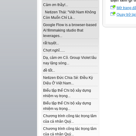
Bạn làm gì t
Cảm ơn thầy!...
Mở trang đ
Netizen Thái: "Việt Nam Không
Quay trở lại
Còn Muốn Chỉ Là...
Google Flow is a browser-based
AI filmmaking studio that
leverages...
rất tuyệt...
Chợt nghĩ......
Dạ, cảm ơn Cô. Group Violet lâu
nay lặng sóng...
đề tốt...
Netizen Đức Chia Sẻ: Điều Kỳ
Diệu Ở Việt Nam...
Biểu tập thể Chi bộ xây dựng
nhiệm vụ trọng...
Biểu tập thể Chi bộ xây dựng
nhiệm vụ trọng...
Chương trình công tác trọng tâm
của cá nhân Quý...
Chương trình công tác trọng tâm
của cá nhân Quý...