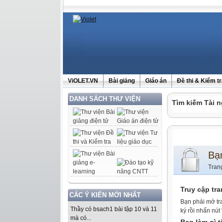
ViOLET.VN
Bài giảng
Giáo án
Đề thi & Kiểm t
DANH SÁCH THƯ VIỆN
Tìm kiếm Tài n
Bạ
Tran
Truy cập tr
CÁC Ý KIẾN MỚI NHẤT
Bạn phải mở tr
Thầy có bsach1 bài tập 10 và 11
ký rồi nhấn nút
mà có...