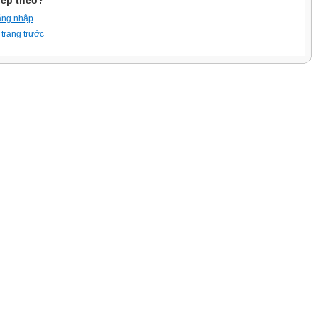
iếp theo?
ăng nhập
 trang trước