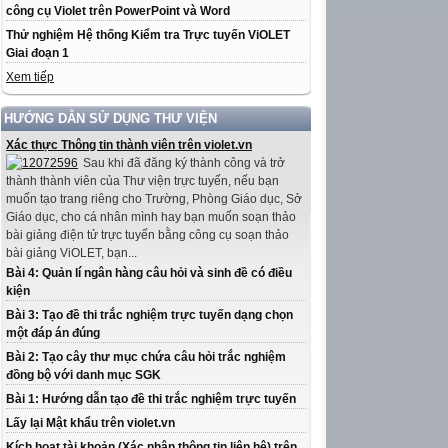
công cụ Violet trên PowerPoint và Word
Thử nghiệm Hệ thống Kiểm tra Trực tuyến ViOLET
Giai đoạn 1
Xem tiếp
HƯỚNG DẪN SỬ DỤNG THƯ VIỆN
Xác thực Thông tin thành viên trên violet.vn
Sau khi đã đăng ký thành công và trở
thành thành viên của Thư viện trực tuyến, nếu bạn
muốn tạo trang riêng cho Trường, Phòng Giáo dục, Sở
Giáo dục, cho cá nhân mình hay bạn muốn soạn thảo
bài giảng điện tử trực tuyến bằng công cụ soạn thảo
bài giảng ViOLET, bạn...
Bài 4: Quản lí ngân hàng câu hỏi và sinh đề có điều
kiện
Bài 3: Tạo đề thi trắc nghiệm trực tuyến dạng chọn
một đáp án đúng
Bài 2: Tạo cây thư mục chứa câu hỏi trắc nghiệm
đồng bộ với danh mục SGK
Bài 1: Hướng dẫn tạo đề thi trắc nghiệm trực tuyến
Lấy lại Mật khẩu trên violet.vn
Kích hoạt tài khoản (Xác nhận thông tin liên hệ) trên