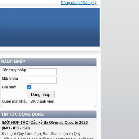
Đăng nhập / Đăng ký
ĐĂNG NHẬP
Tên truy nhập
Mật khẩu
Ghi nhớ
Quên mật khẩu
ĐK thành viên
TIN TỨC CỘNG ĐỒNG
[MỜI HỢP TÁC] Các kỳ thi Olympic Quốc tế 2026
(IMO - IEO - ISO)
Kính gửi Quý Lãnh đạo, Ban Giám hiệu và Quý