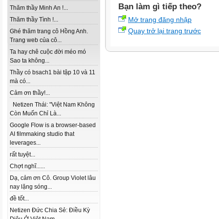
Bạn làm gì tiếp theo?
Thăm thầy Minh An !...
Mở trang đăng nhập
Thăm thầy Tình !...
Quay trở lại trang trước
Ghé thăm trang cô Hồng Anh.
Trang web của cô...
Ta hay chê cuộc đời méo mó
Sao ta không...
Thầy có bsach1 bài tập 10 và 11
mà có...
Cảm ơn thầy!...
Netizen Thái: "Việt Nam Không
Còn Muốn Chỉ Là...
Google Flow is a browser-based
AI filmmaking studio that
leverages...
rất tuyệt...
Chợt nghĩ......
Dạ, cảm ơn Cô. Group Violet lâu
nay lặng sóng...
đề tốt...
Netizen Đức Chia Sẻ: Điều Kỳ