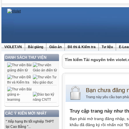
ViOLET.VN
Bài giảng
Giáo án
Đề thi & Kiểm tra
Tư liệu
E-Lea
DANH SÁCH THƯ VIỆN
Tìm kiếm Tài nguyên trên violet.
Bạn chưa đăng 
Trang này yêu cầu bạn phả
Truy cập trang này như t
CÁC Ý KIẾN MỚI NHẤT
Bạn phải mở trang đăng nhập, s
" Xếp hạng thi tốt nghiệp THPT
khẩu đã đăng ký rồi nhấn nút "Đ
tại Cao Bằng "...