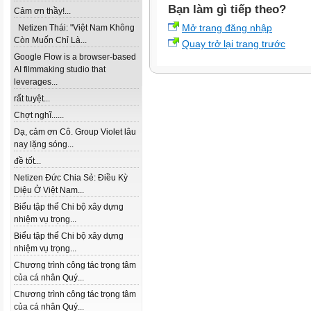
Bạn làm gì tiếp theo?
Cảm ơn thầy!...
Mở trang đăng nhập
Netizen Thái: "Việt Nam Không
Còn Muốn Chỉ Là...
Quay trở lại trang trước
Google Flow is a browser-based
AI filmmaking studio that
leverages...
rất tuyệt...
Chợt nghĩ......
Dạ, cảm ơn Cô. Group Violet lâu
nay lặng sóng...
đề tốt...
Netizen Đức Chia Sẻ: Điều Kỳ
Diệu Ở Việt Nam...
Biểu tập thể Chi bộ xây dựng
nhiệm vụ trọng...
Biểu tập thể Chi bộ xây dựng
nhiệm vụ trọng...
Chương trình công tác trọng tâm
của cá nhân Quý...
Chương trình công tác trọng tâm
của cá nhân Quý...