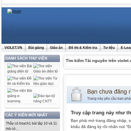
ViOLET.VN
Bài giảng
Giáo án
Đề thi & Kiểm tra
Tư liệu
E-Lea
DANH SÁCH THƯ VIỆN
Tìm kiếm Tài nguyên trên violet.
Bạn chưa đăng 
Trang này yêu cầu bạn phả
Truy cập trang này như t
CÁC Ý KIẾN MỚI NHẤT
Bạn phải mở trang đăng nhập, s
Thầy có bsach1 bài tập 10 và 11
khẩu đã đăng ký rồi nhấn nút "Đ
mà có...