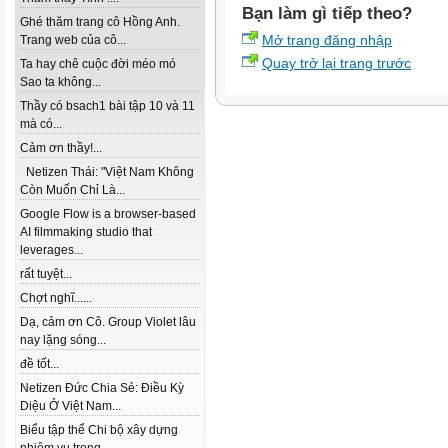
Bạn làm gì tiếp theo?
Ghé thăm trang cô Hồng Anh.
Mở trang đăng nhập
Trang web của cô...
Quay trở lại trang trước
Ta hay chê cuộc đời méo mó
Sao ta không...
Thầy có bsach1 bài tập 10 và 11
mà có...
Cảm ơn thầy!...
Netizen Thái: "Việt Nam Không
Còn Muốn Chỉ Là...
Google Flow is a browser-based
AI filmmaking studio that
leverages...
rất tuyệt...
Chợt nghĩ......
Dạ, cảm ơn Cô. Group Violet lâu
nay lặng sóng...
đề tốt...
Netizen Đức Chia Sẻ: Điều Kỳ
Diệu Ở Việt Nam...
Biểu tập thể Chi bộ xây dựng