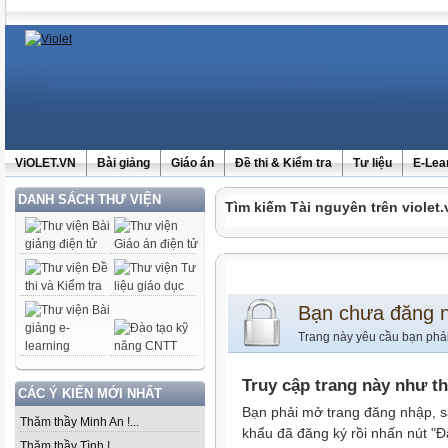
ViOLET.VN
Bài giảng
Giáo án
Đề thi & Kiểm tra
Tư liệu
E-Lea
DANH SÁCH THƯ VIỆN
Tìm kiếm Tài nguyên trên violet.
Bạn chưa đăng 
Trang này yêu cầu bạn phả
Truy cập trang này như t
CÁC Ý KIẾN MỚI NHẤT
Bạn phải mở trang đăng nhập, s
Thăm thầy Minh An !...
khẩu đã đăng ký rồi nhấn nút "Đ
Thăm thầy Tình !...