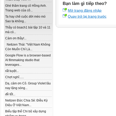
Bạn làm gì tiếp theo?
Ghé thăm trang cô Hồng Anh.
Mở trang đăng nhập
Trang web của cô...
Quay trở lại trang trước
Ta hay chê cuộc đời méo mó
Sao ta không...
Thầy có bsach1 bài tập 10 và 11
mà có...
Cảm ơn thầy!...
Netizen Thái: "Việt Nam Không
Còn Muốn Chỉ Là...
Google Flow is a browser-based
AI filmmaking studio that
leverages...
rất tuyệt...
Chợt nghĩ......
Dạ, cảm ơn Cô. Group Violet lâu
nay lặng sóng...
đề tốt...
Netizen Đức Chia Sẻ: Điều Kỳ
Diệu Ở Việt Nam...
Biểu tập thể Chi bộ xây dựng