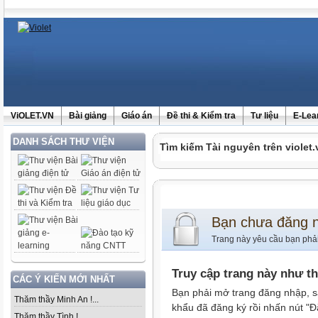
ViOLET.VN
Bài giảng
Giáo án
Đề thi & Kiểm tra
Tư liệu
E-Lea
DANH SÁCH THƯ VIỆN
Tìm kiếm Tài nguyên trên violet.
Bạn chưa đăng 
Trang này yêu cầu bạn phả
Truy cập trang này như t
CÁC Ý KIẾN MỚI NHẤT
Bạn phải mở trang đăng nhập, s
Thăm thầy Minh An !...
khẩu đã đăng ký rồi nhấn nút "Đ
Thăm thầy Tình !...