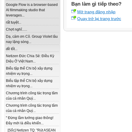
Bạn làm gì tiếp theo?
Google Flow is a browser-based
AI filmmaking studio that
Mở trang đăng nhập
leverages...
Quay trở lại trang trước
rất tuyệt...
Chợt nghĩ......
Dạ, cảm ơn Cô. Group Violet lâu
nay lặng sóng...
đề tốt...
Netizen Đức Chia Sẻ: Điều Kỳ
Diệu Ở Việt Nam...
Biểu tập thể Chi bộ xây dựng
nhiệm vụ trọng...
Biểu tập thể Chi bộ xây dựng
nhiệm vụ trọng...
Chương trình công tác trọng tâm
của cá nhân Quý...
Chương trình công tác trọng tâm
của cá nhân Quý...
" Đừng lầm tưởng giao thông!
Đây mới là điều khiến...
[Sốc] Netizen TQ: "Rút ASEAN