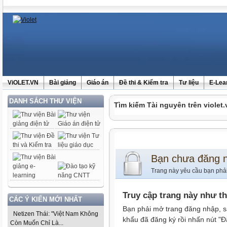
ViOLET.VN
Bài giảng
Giáo án
Đề thi & Kiểm tra
Tư liệu
E-Lea
DANH SÁCH THƯ VIỆN
Tìm kiếm Tài nguyên trên violet.
Bạn chưa đăng 
Trang này yêu cầu bạn phả
Truy cập trang này như t
CÁC Ý KIẾN MỚI NHẤT
Bạn phải mở trang đăng nhập, s
Netizen Thái: "Việt Nam Không
khẩu đã đăng ký rồi nhấn nút "Đ
Còn Muốn Chỉ Là...